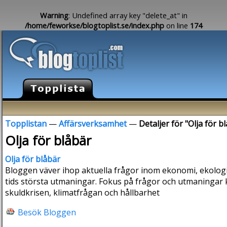
Warning
: Undefined array key "delete_at" in
/home/feworkse/blogtoplist.se/index.php
on line
174
Topplistan
—
Affärsverksamhet
—
Detaljer för "Olja för b
Olja för blåbär
Olja för blåbär
Bloggen väver ihop aktuella frågor inom ekonomi, ekologi o
tids största utmaningar. Fokus på frågor och utmaningar ko
skuldkrisen, klimatfrågan och hållbarhet
Besök Bloggen