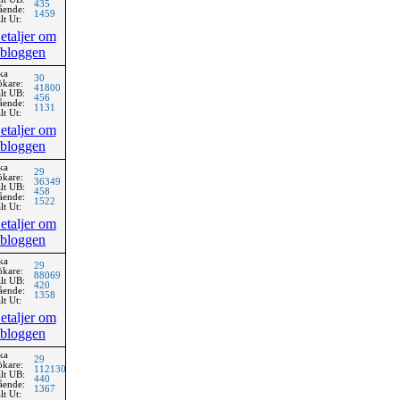
435
ående:
1459
lt Ut:
etaljer om
bloggen
ka
30
ökare:
41800
lt UB:
456
ående:
1131
lt Ut:
etaljer om
bloggen
ka
29
ökare:
36349
lt UB:
458
ående:
1522
lt Ut:
etaljer om
bloggen
ka
29
ökare:
88069
lt UB:
420
ående:
1358
lt Ut:
etaljer om
bloggen
ka
29
ökare:
112130
lt UB:
440
ående:
1367
lt Ut: