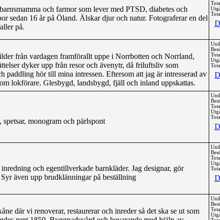
Tota
jubarnsmamma och farmor som lever med PTSD, diabetes och
Utg
Tota
r sedan 16 år på Öland. Älskar djur och natur. Fotograferar en del
D
aller på.
Uni
Bes
ilder från vardagen framförallt uppe i Norrbotten och Norrland,
Tota
Utg
telser dyker upp från resor och ävenytr, då friluftsliv som
Tota
h paddling hör till mina intressen. Eftersom att jag är intresserad av
D
som lokförare. Glesbygd, landsbygd, fjäll och inland uppskattas.
Uni
Bes
Tota
Utg
Tota
il, spetsar, monogram och pärlspont
D
Uni
Bes
Tota
Utg
redning och egentillverkade barnkläder. Jag designar, gör
Tota
v. Syr även upp brudklänningar på beställning
D
Uni
Bes
åne där vi renoverar, restaurerar och inreder så det ska se ut som
Tota
Utg
yggdes runt 1850. Byggnadsvård och bevarande med hjälp av