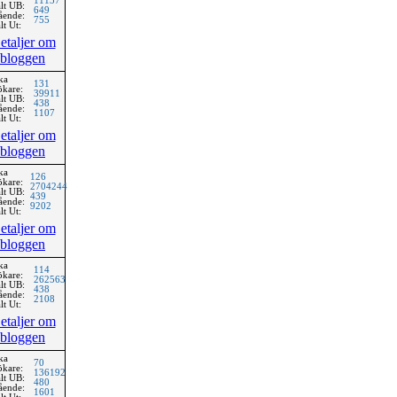
11137
lt UB:
649
ående:
755
lt Ut:
etaljer om
bloggen
ka
131
ökare:
39911
lt UB:
438
ående:
1107
lt Ut:
etaljer om
bloggen
ka
126
ökare:
2704244
lt UB:
439
ående:
9202
lt Ut:
etaljer om
bloggen
ka
114
ökare:
262563
lt UB:
438
ående:
2108
lt Ut:
etaljer om
bloggen
ka
70
ökare:
136192
lt UB:
480
ående:
1601