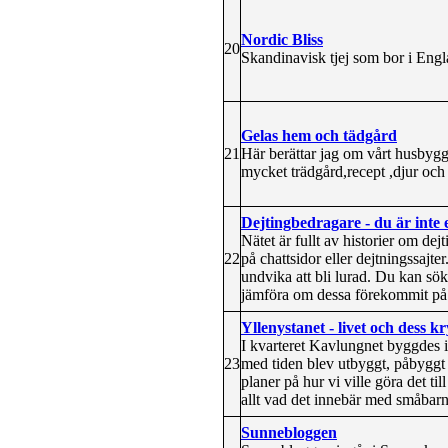
Nordic Bliss
20
Skandinavisk tjej som bor i Engla
Gelas hem och tädgård
21
Här berättar jag om vårt husbygge
mycket trädgård,recept ,djur och 
Dejtingbedragare - du är inte 
Nätet är fullt av historier om de
22
på chattsidor eller dejtningssajter
undvika att bli lurad. Du kan sök
jämföra om dessa förekommit på 
Yllenystanet - livet och dess k
I kvarteret Kavlungnet byggdes i
23
med tiden blev utbyggt, påbygg
planer på hur vi ville göra det t
allt vad det innebär med småbarn
Sunnebloggen