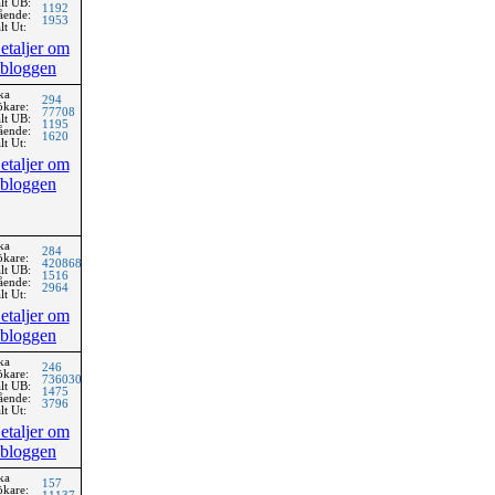
lt UB:
1192
ående:
1953
lt Ut:
etaljer om
bloggen
ka
294
ökare:
77708
lt UB:
1195
ående:
1620
lt Ut:
etaljer om
bloggen
ka
284
ökare:
420868
lt UB:
1516
ående:
2964
lt Ut:
etaljer om
bloggen
ka
246
ökare:
736030
lt UB:
1475
ående:
3796
lt Ut:
etaljer om
bloggen
ka
157
ökare: