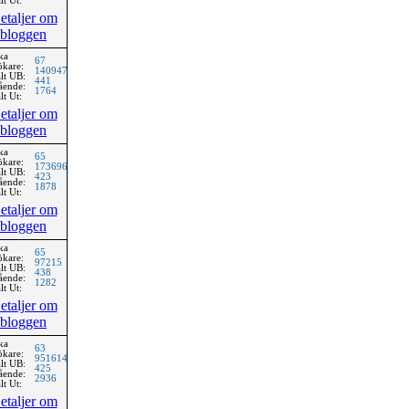
lt Ut:
etaljer om
bloggen
ka
67
ökare:
140947
lt UB:
441
ående:
1764
lt Ut:
etaljer om
bloggen
ka
65
ökare:
173696
lt UB:
423
ående:
1878
lt Ut:
etaljer om
bloggen
ka
65
ökare:
97215
lt UB:
438
ående:
1282
lt Ut:
etaljer om
bloggen
ka
63
ökare:
951614
lt UB:
425
ående:
2936
lt Ut:
etaljer om