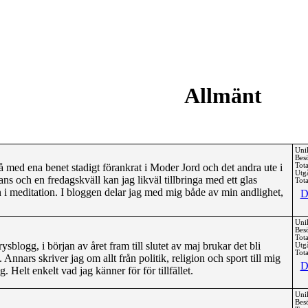
Allmänt
Uni
Bes
å med ena benet stadigt förankrat i Moder Jord och det andra ute i
Tota
Utg
s och en fredagskväll kan jag likväl tillbringa med ett glas
Tota
i meditation. I bloggen delar jag med mig både av min andlighet,
D
Uni
Bes
Tota
blogg, i början av året fram till slutet av maj brukar det bli
Utg
Tota
nnars skriver jag om allt från politik, religion och sport till mig
D
 Helt enkelt vad jag känner för för tillfället.
Uni
Bes