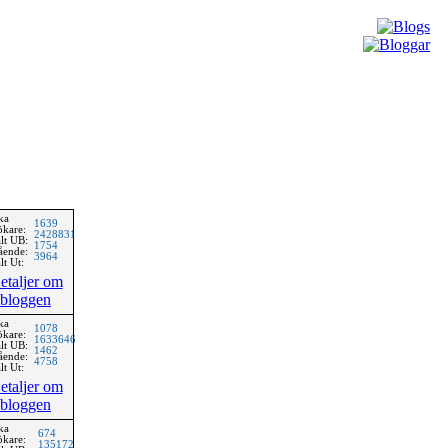
ka
1639
ökare:
2428831
lt UB:
1754
ående:
3964
lt Ut:
etaljer om
bloggen
ka
1078
ökare:
1633646
lt UB:
1462
ående:
4758
lt Ut:
etaljer om
bloggen
ka
674
ökare:
135172