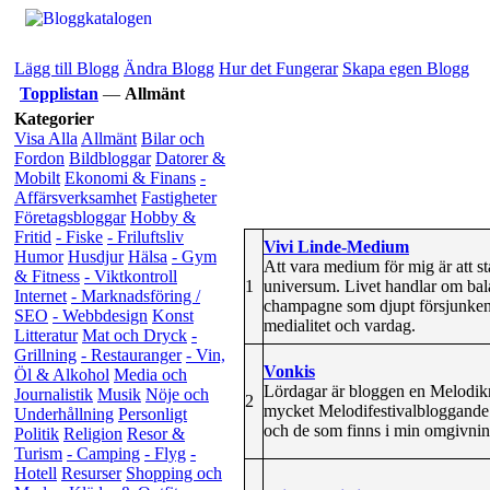
Lägg till Blogg
Ändra Blogg
Hur det Fungerar
Skapa egen Blogg
Topplistan
—
Allmänt
Kategorier
Visa Alla
Allmänt
Bilar och
Fordon
Bildbloggar
Datorer &
Mobilt
Ekonomi & Finans
-
Affärsverksamhet
Fastigheter
Företagsbloggar
Hobby &
Fritid
- Fiske
- Friluftsliv
Vivi Linde-Medium
Humor
Husdjur
Hälsa
- Gym
Att vara medium för mig är att st
& Fitness
- Viktkontroll
1
universum. Livet handlar om balan
Internet
- Marknadsföring /
champagne som djupt försjunken 
SEO
- Webbdesign
Konst
medialitet och vardag.
Litteratur
Mat och Dryck
-
Grillning
- Restauranger
- Vin,
Vonkis
Öl & Alkohol
Media och
Lördagar är bloggen en Melodikrys
Journalistik
Musik
Nöje och
2
mycket Melodifestivalbloggande. A
Underhållning
Personligt
och de som finns i min omgivning.
Politik
Religion
Resor &
Turism
- Camping
- Flyg
-
Hotell
Resurser
Shopping och