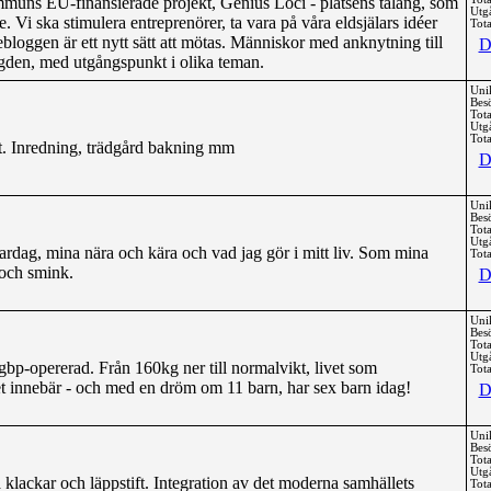
uns EU-finansierade projekt, Genius Loci - platsens talang, som
Utg
ne. Vi ska stimulera entreprenörer, ta vara på våra eldsjälars idéer
Tota
bloggen är ett nytt sätt att mötas. Människor med anknytning till
D
ygden, med utgångspunkt i olika teman.
Uni
Bes
Tota
Utg
Tota
tt. Inredning, trädgård bakning mm
D
Uni
Bes
Tota
Utg
ardag, mina nära och kära och vad jag gör i mitt liv. Som mina
Tota
 och smink.
D
Uni
Bes
Tota
Utg
-opererad. Från 160kg ner till normalvikt, livet som
Tota
t innebär - och med en dröm om 11 barn, har sex barn idag!
D
Uni
Bes
Tota
Utg
 klackar och läppstift. Integration av det moderna samhällets
Tota