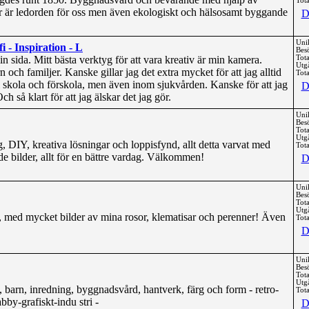
Tota
er är ledorden för oss men även ekologiskt och hälsosamt byggande
D
Uni
i - Inspiration - L
Bes
l min sida. Mitt bästa verktyg för att vara kreativ är min kamera.
Tota
Utg
n och familjer. Kanske gillar jag det extra mycket för att jag alltid
Tota
 i skola och förskola, men även inom sjukvården. Kanske för att jag
D
så klart för att jag älskar det jag gör.
Uni
Bes
Tota
Utg
 DIY, kreativa lösningar och loppisfynd, allt detta varvat med
Tota
e bilder, allt för en bättre vardag. Välkommen!
D
Uni
Bes
Tota
Utg
, med mycket bilder av mina rosor, klematisar och perenner! Även
Tota
D
Uni
Bes
Tota
Utg
barn, inredning, byggnadsvård, hantverk, färg och form - retro-
Tota
abby-grafiskt-indu stri -
D