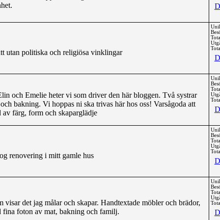
het.
D
Uni
Bes
Tota
Utg
Tota
 utan politiska och religiösa vinklingar
D
Uni
Bes
Tota
Elin och Emelie heter vi som driver den här bloggen. Två systrar
Utg
Tota
 och bakning. Vi hoppas ni ska trivas här hos oss! Varsågoda att
D
lld av färg, form och skaparglädje
Uni
Bes
Tota
Utg
Tota
g renovering i mitt gamle hus
D
Uni
Bes
Tota
Utg
m visar det jag målar och skapar. Handtextade möbler och brädor,
Tota
 fina foton av mat, bakning och familj.
D