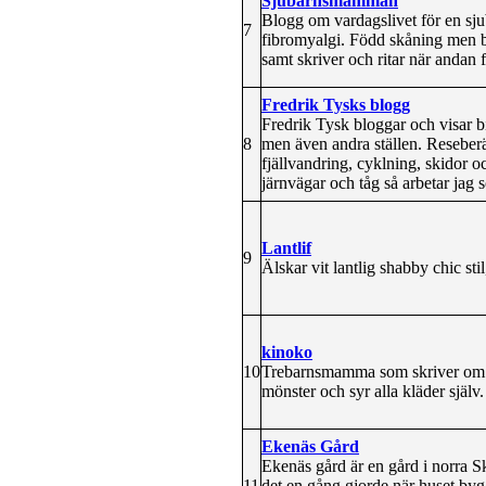
Sjubarnsmamman
Blogg om vardagslivet för en s
7
fibromyalgi. Född skåning men bo
samt skriver och ritar när andan f
Fredrik Tysks blogg
Fredrik Tysk bloggar och visar b
8
men även andra ställen. Reseberät
fjällvandring, cyklning, skidor oc
järnvägar och tåg så arbetar jag 
Lantlif
9
Älskar vit lantlig shabby chic st
kinoko
10
Trebarnsmamma som skriver om in
mönster och syr alla kläder själ
Ekenäs Gård
Ekenäs gård är en gård i norra Sk
11
det en gång gjorde när huset b