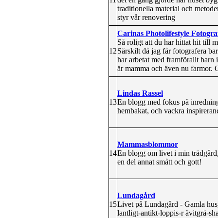
traditionella material och metod
styr vår renovering
Carinas Photolifestyle Fotograf
Så roligt att du har hittat hit til
12
Särskilt då jag får fotografera bar
har arbetat med framförallt barn
är mamma och även nu farmor. Och 
Lindas Rassel
13
En blogg med fokus på inredning,
hembakat, och vackra inspirerand
Mammasblommor
14
En blogg om livet i min trädgård
en del annat smått och gott!
Lundagård
15
Livet på Lundagård - Gamla hus, 
lantligt-antikt-loppis-r åvitgrå-sh