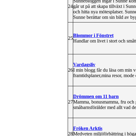
Sunnebloggen ingår i Sunne komm
24
går ut på att skapa tillväxt i Sun
och hitta nya mötesplatser. Sunne
Sunne berättar om sin bild av b
Blommor i Fönstret
25
Handlar om livet i stort och små
Vardagsliv
26
I min blogg får du läsa om min v
framtidsplaner,mina resor, mode
Drömmen om 11 barn
27
Mamma, bonusmamma, fru och gbp
småbarnsförälder med allt vad de
Fröken Arktis
28
Medveten miljöförbättring i höga