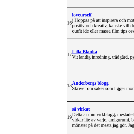
loveurself
j Hoppas på att inspirera och mot
16
positiv och kreativ, kanske vill
outfit ide eller massa film tips osv
Lilla Blanka
17
Vit lantlig inredning, trädgård, p
Anderbergs blogg
18
Skriver om saker som ligger inom
så virkat
Detta är min virkblogg, mestadels 
19
virkar lite av varje, amigurumi,
mönster på det mesta jag gör. Jag