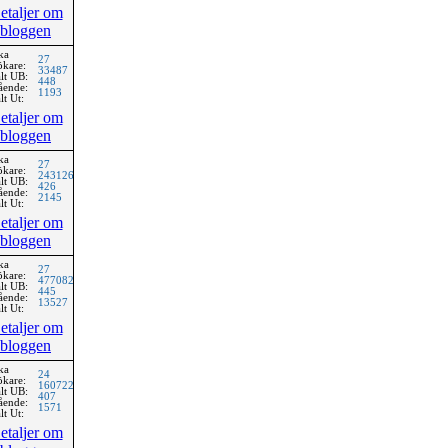
etaljer om
bloggen
ka
27
ökare:
33487
lt UB:
448
ående:
1193
lt Ut:
etaljer om
bloggen
ka
27
ökare:
243126
lt UB:
426
ående:
2145
lt Ut:
etaljer om
bloggen
ka
27
ökare:
477082
lt UB:
445
ående:
13527
lt Ut:
etaljer om
bloggen
ka
24
ökare:
160722
lt UB:
407
ående:
1571
lt Ut:
etaljer om