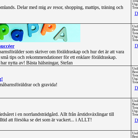
Tota
Utg
mlands. Delar med mig av resor, shopping, mattips, träning och
Tota
D
Uni
Bes
Tota
Utg
Tota
D
succéer
barnsförälder som skriver om föräldraskap och hur det är att vara
må tips och rekommendationer för ett enklare föräldraskap.
 har nytta av! Bästa hälsningar, Stefan
Uni
Bes
Tota
g!
Utg
Tota
måbarnsföräldrar och gravida!
D
Uni
Bes
Tota
Utg
såret i en norrlandsträdgård. Allt från årstidsväxlingar till
Tota
alltid att försöka se det som är vackert... i ALLT!
D
Uni
Bes