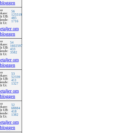
bloggen
ka
56
ökare:
125519
lt UB:
485
ående:
1716
lt Ut:
etaljer om
bloggen
ka
54
ökare:
1602597
lt UB:
433
ående:
3582
lt Ut:
etaljer om
bloggen
ka
53
ökare:
52339
lt UB:
411
ående:
1327
lt Ut:
etaljer om
bloggen
ka
52
ökare:
68884
lt UB:
418
ående:
1382
lt Ut:
etaljer om
bloggen