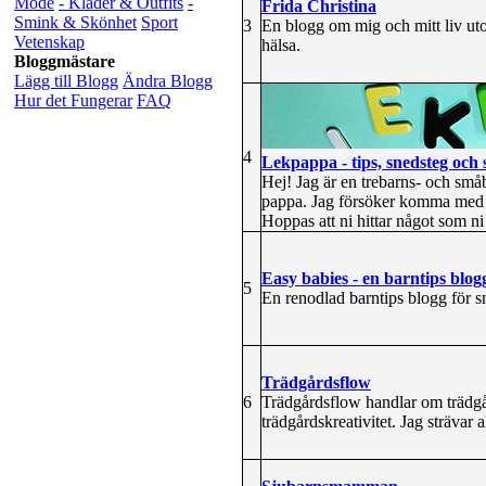
Mode
- Kläder & Outfits
-
Frida Christina
Smink & Skönhet
Sport
3
En blogg om mig och mitt liv uto
Vetenskap
hälsa.
Bloggmästare
Lägg till Blogg
Ändra Blogg
Hur det Fungerar
FAQ
4
Lekpappa - tips, snedsteg och 
Hej! Jag är en trebarns- och små
pappa. Jag försöker komma med s
Hoppas att ni hittar något som ni
Easy babies - en barntips blog
5
En renodlad barntips blogg för s
Trädgårdsflow
6
Trädgårdsflow handlar om trädgård
trädgårdskreativitet. Jag strävar 