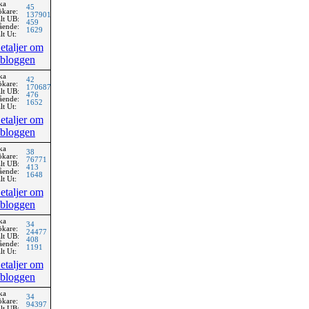
ka
45
ökare:
137901
lt UB:
459
ående:
1629
lt Ut:
etaljer om
bloggen
ka
42
ökare:
170687
lt UB:
476
ående:
1652
lt Ut:
etaljer om
bloggen
ka
38
ökare:
76771
lt UB:
413
ående:
1648
lt Ut:
etaljer om
bloggen
ka
34
ökare:
24477
lt UB:
408
ående:
1191
lt Ut:
etaljer om
bloggen
ka
34
ökare:
94397
lt UB: