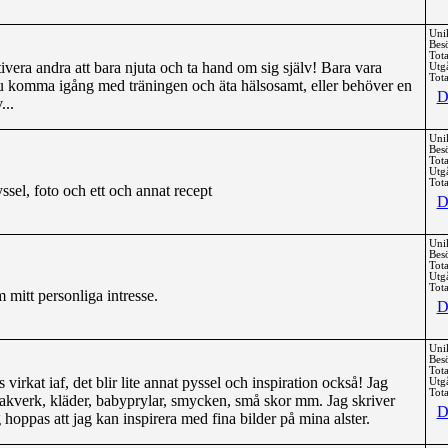
Uni
Bes
Tota
ivera andra att bara njuta och ta hand om sig själv! Bara vara
Utg
Tota
 du komma igång med träningen och äta hälsosamt, eller behöver en
D
...
Uni
Bes
Tota
Utg
Tota
yssel, foto och ett och annat recept
D
Uni
Bes
Tota
Utg
Tota
 mitt personliga intresse.
D
Uni
Bes
Tota
virkat iaf, det blir lite annat pyssel och inspiration också! Jag
Utg
Tota
 bakverk, kläder, babyprylar, smycken, små skor mm. Jag skriver
D
 hoppas att jag kan inspirera med fina bilder på mina alster.