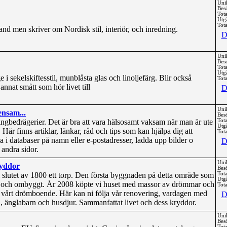
Uni
Bes
Tota
Utg
Tota
nd men skriver om Nordisk stil, interiör, och inredning.
D
Uni
Bes
Tota
Utg
 i sekelskiftesstil, munblåsta glas och linoljefärg. Blir också
Tota
annat smått som hör livet till
D
Uni
ensam...
Bes
jtingbedrägerier. Det är bra att vara hälsosamt vaksam när man är ute
Tota
Utg
. Här finns artiklar, länkar, råd och tips som kan hjälpa dig att
Tota
a i databaser på namn eller e-postadresser, ladda upp bilder o
D
andra sidor.
Uni
ryddor
Bes
 slutet av 1800 ett torp. Den första byggnaden på detta område som
Tota
Utg
t och ombyggt. År 2008 köpte vi huset med massor av drömmar och
Tota
ill vårt drömboende. Här kan ni följa vår renovering, vardagen med
D
, änglabarn och husdjur. Sammanfattat livet och dess kryddor.
Uni
Bes
Tota