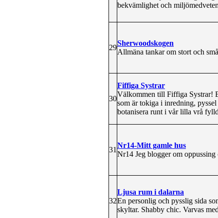
bekvämlighet och miljömedveten
Sherwoodskogen
29
Allmäna tankar om stort och smått
Fiffiga Systrar
Välkommen till Fiffiga Systrar! 
30
som är tokiga i inredning, pyssel
botanisera runt i vår lilla vrå fy
Nr14-Mitt gamle hus
31
Nr14 Jeg blogger om oppussing o
Ljusa rum i dalarna
32
En personlig och pysslig sida so
skyltar. Shabby chic. Varvas med