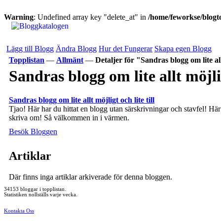
Warning
: Undefined array key "delete_at" in
/home/feworkse/blogto
Lägg till Blogg
Ändra Blogg
Hur det Fungerar
Skapa egen Blogg
Topplistan
—
Allmänt
—
Detaljer för "Sandras blogg om lite allt
Sandras blogg om lite allt möjlig
Sandras blogg om lite allt möjligt och lite till
Tjao! Här har du hittat en blogg utan särskrivningar och stavfel! Här s
skriva om! Så välkommen in i värmen.
Besök Bloggen
Artiklar
Där finns inga artiklar arkiverade för denna bloggen.
34153 bloggar i topplistan.
Statistiken nollställs varje vecka.
Kontakta Oss