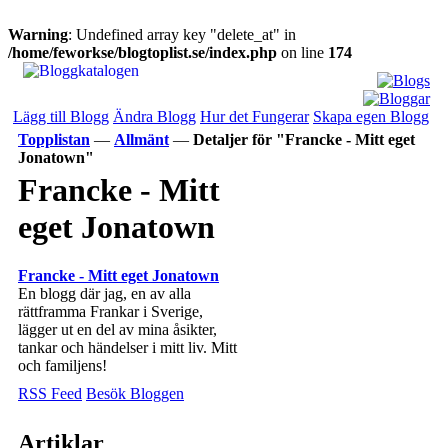
Warning
: Undefined array key "delete_at" in
/home/feworkse/blogtoplist.se/index.php
on line
174
Lägg till Blogg
Ändra Blogg
Hur det Fungerar
Skapa egen Blogg
Topplistan
—
Allmänt
—
Detaljer för "Francke - Mitt eget
Jonatown"
Francke - Mitt
eget Jonatown
Francke - Mitt eget Jonatown
En blogg där jag, en av alla
rättframma Frankar i Sverige,
lägger ut en del av mina åsikter,
tankar och händelser i mitt liv. Mitt
och familjens!
RSS Feed
Besök Bloggen
Artiklar