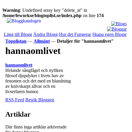
Warning
: Undefined array key "delete_at" in
/home/feworkse/blogtoplist.se/index.php
on line
174
Lägg till Blogg
Ändra Blogg
Hur det Fungerar
Skapa egen Blogg
Topplistan
—
Allmänt
—
Detaljer för "hannaomlivet"
hannaomlivet
hannaomlivet
Helande sångfågel och nyfiken
filosof djupdyker i livets hav av
fenomen och det med en blandning
av knivskarpt allvar och en
livserfaren humor.
RSS Feed
Besök Bloggen
Artiklar
Där finns inga artiklar arkiverade