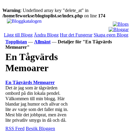
Warning
: Undefined array key "delete_at" in
/home/feworkse/blogtoplist.se/index.php
on line
174
Lägg till Blogg
Ändra Blogg
Hur det Fungerar
Skapa egen Blogg
Topplistan
—
Allmänt
—
Detaljer för "En Tågvärds
Memoarer"
En Tågvärds
Memoarer
En Tågvärds Memoarer
Det är jag som är tågvärden
ombord på din lokala pendel.
Välkommen till min blogg. Här
blandar jag humor och allvar och
lite av varje som det faller mig in.
Mest blir det jobbprat, men även
lite privatliv smygs in då och då.
RSS Feed
Besök Bloggen