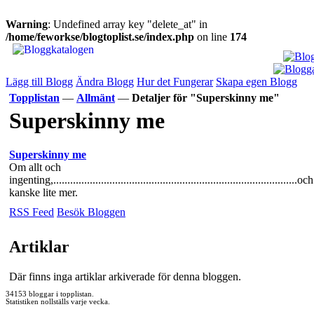
Warning
: Undefined array key "delete_at" in
/home/feworkse/blogtoplist.se/index.php
on line
174
Lägg till Blogg
Ändra Blogg
Hur det Fungerar
Skapa egen Blogg
Topplistan
—
Allmänt
—
Detaljer för "Superskinny me"
Superskinny me
Superskinny me
Om allt och
ingenting,.......................................................................................och
kanske lite mer.
RSS Feed
Besök Bloggen
Artiklar
Där finns inga artiklar arkiverade för denna bloggen.
34153 bloggar i topplistan.
Statistiken nollställs varje vecka.