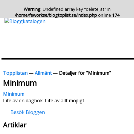
Warning
: Undefined array key "delete_at" in
/home/feworkse/blogtoplist.se/index.php
on line
174
Topplistan
—
Allmänt
—
Detaljer för "Minimum"
Minimum
Minimum
Lite av en dagbok. Lite av allt möjligt.
Besök Bloggen
Artiklar