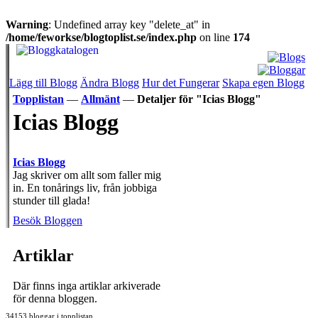
Warning
: Undefined array key "delete_at" in
/home/feworkse/blogtoplist.se/index.php
on line
174
Lägg till Blogg
Ändra Blogg
Hur det Fungerar
Skapa egen Blogg
Topplistan
—
Allmänt
—
Detaljer för "Icias Blogg"
Icias Blogg
Icias Blogg
Jag skriver om allt som faller mig
in. En tonårings liv, från jobbiga
stunder till glada!
Besök Bloggen
Artiklar
Där finns inga artiklar arkiverade
för denna bloggen.
34153 bloggar i topplistan.