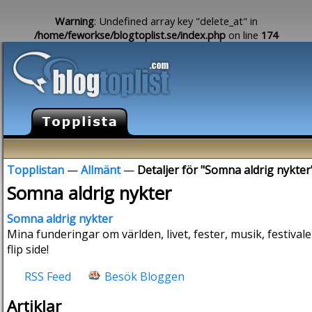
Warning
: Undefined array key "delete_at" in
/home/feworkse/blogtoplist.se/index.php
on line
174
Topplistan
—
Allmänt
—
Detaljer för "Somna aldrig nykter
Somna aldrig nykter
Somna aldrig nykter
Mina funderingar om världen, livet, fester, musik, festivaler
flip side!
RSS Feed
Besök Bloggen
Artiklar