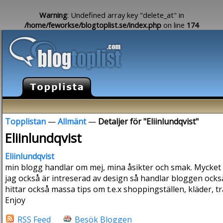
Warning
: Undefined array key "delete_at" in
/home/feworkse/blogtoplist.se/index.php
on line
174
Topplistan
—
Allmänt
—
Detaljer för "Eliinlundqvist"
Eliinlundqvist
Eliinlundqvist
min blogg handlar om mej, mina åsikter och smak. Mycke
jag också är intreserad av design så handlar bloggen oc
hittar också massa tips om t.e.x shoppingställen, kläder, t
Enjoy
RSS Feed
Besök Bloggen