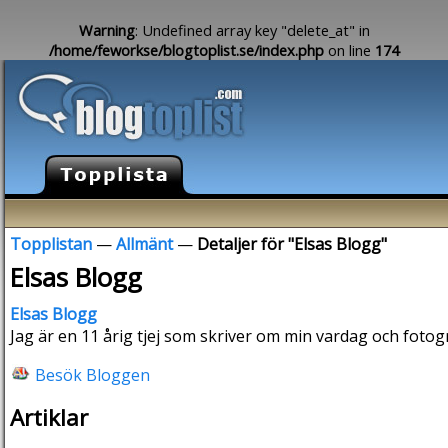
Warning
: Undefined array key "delete_at" in
/home/feworkse/blogtoplist.se/index.php
on line
174
Topplistan
—
Allmänt
—
Detaljer för "Elsas Blogg"
Elsas Blogg
Elsas Blogg
Jag är en 11 årig tjej som skriver om min vardag och fotog
Besök Bloggen
Artiklar