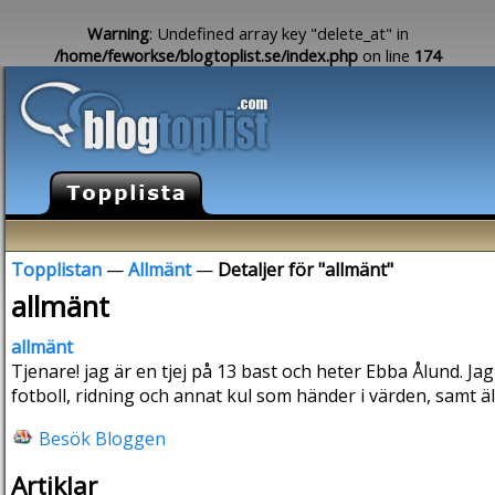
Warning
: Undefined array key "delete_at" in
/home/feworkse/blogtoplist.se/index.php
on line
174
Topplistan
—
Allmänt
—
Detaljer för "allmänt"
allmänt
allmänt
Tjenare! jag är en tjej på 13 bast och heter Ebba Ålund. J
fotboll, ridning och annat kul som händer i värden, samt ä
Besök Bloggen
Artiklar