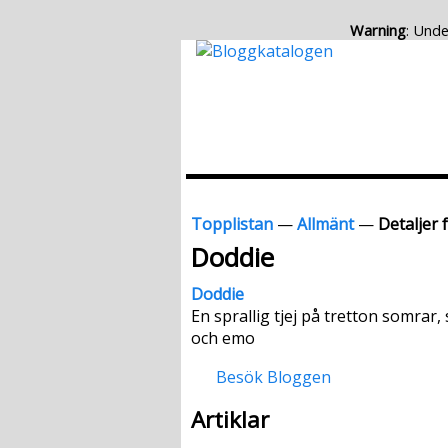
Warning
: Unde
Topplistan
—
Allmänt
—
Detaljer 
Doddie
Doddie
En sprallig tjej på tretton somrar
och emo
Besök Bloggen
Artiklar