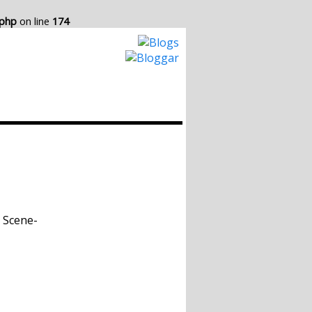
.php
on line
174
Hur det Fungerar
Skapa egen Blogg
m Scene-