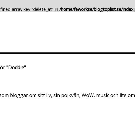
fined array key "delete_at" in
/home/feworkse/blogtoplist.se/index
Lägg till Blogg
Ändra Blogg
för "Doddie"
, som bloggar om sitt liv, sin pojkvän, WoW, music och lite o