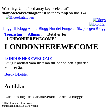
Warning
: Undefined array key "delete_at" in
/home/feworkse/blogtoplist.se/index.php
on line
174
Lägg till Blogg
Ändra Blogg
Hur det Fungerar
Skapa egen Blogg
Topplistan
—
Allmänt
—
Detaljer för
"LONDONHEREWECOME"
LONDONHEREWECOME
LONDONHEREWECOME
Kulig Kändisar våra liv resan till london den 3 juli det
kommer äga
Besök Bloggen
Artiklar
Där finns inga artiklar arkiverade för denna bloggen.
34153 bloggar i topplistan.
Statistiken nollställs varje vecka.