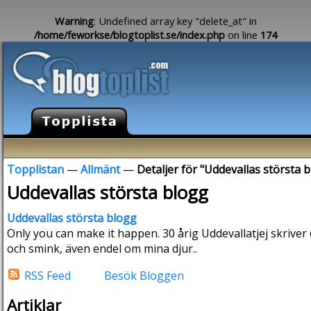
Warning
: Undefined array key "delete_at" in
/home/feworkse/blogtoplist.se/index.php
on line
174
Topplistan
—
Allmänt
—
Detaljer för "Uddevallas största 
Uddevallas största blogg
Uddevallas största blogg
Only you can make it happen. 30 årig Uddevallatjej skrive
och smink, även endel om mina djur..
RSS Feed
Besök Bloggen
Artiklar