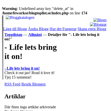
Warning
: Undefined array key "delete_at" in
/home/feworkse/blogtoplist.se/index.php
on line
174
Lägg till Blogg
Ändra Blogg
Hur det Fungerar
Skapa egen Blogg
Topplistan
—
Allmänt
—
Detaljer för "- Life lets bring it
on!"
- Life lets bring
it on!
- Life lets bring it on!
Check it out jao! Read it love it!
Tjej 15 sommrar!
RSS Feed
Besök Bloggen
Artiklar
Där finns inga artiklar arkiverade