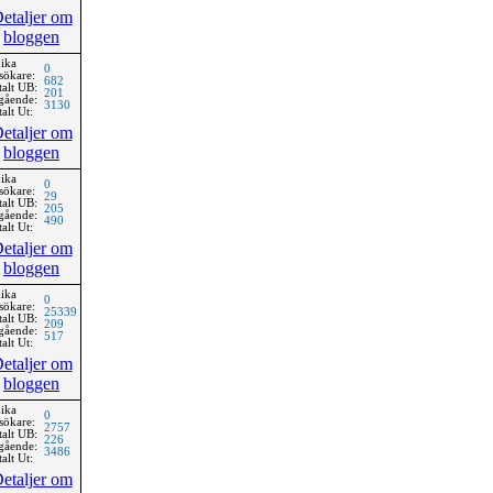
etaljer om
bloggen
ika
0
sökare:
682
talt UB:
201
gående:
3130
alt Ut:
etaljer om
bloggen
ika
0
sökare:
29
talt UB:
205
gående:
490
alt Ut:
etaljer om
bloggen
ika
0
sökare:
25339
talt UB:
209
gående:
517
alt Ut:
etaljer om
bloggen
ika
0
sökare:
2757
talt UB:
226
gående:
3486
alt Ut:
etaljer om