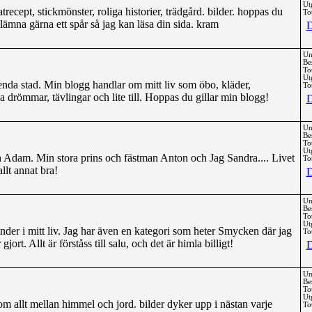
Ut
ecept, stickmönster, roliga historier, trädgård. bilder. hoppas du
Tot
 lämna gärna ett spår så jag kan läsa din sida. kram
D
Un
Be
To
Ut
nda stad. Min blogg handlar om mitt liv som öbo, kläder,
Tot
a drömmar, tävlingar och lite till. Hoppas du gillar min blogg!
D
Un
Be
To
Ut
 Adam. Min stora prins och fästman Anton och Jag Sandra.... Livet
Tot
llt annat bra!
D
Un
Be
To
Ut
nder i mitt liv. Jag har även en kategori som heter Smycken där jag
Tot
ort. Allt är förståss till salu, och det är himla billigt!
D
Un
Be
To
Ut
 allt mellan himmel och jord. bilder dyker upp i nästan varje
Tot