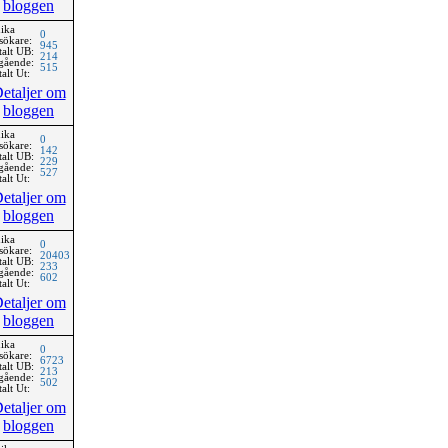
bloggen
ika
0
sökare:
945
talt UB:
214
gående:
515
alt Ut:
etaljer om
bloggen
ika
0
sökare:
142
talt UB:
229
gående:
527
alt Ut:
etaljer om
bloggen
ika
0
sökare:
20403
talt UB:
233
gående:
602
alt Ut:
etaljer om
bloggen
ika
0
sökare:
6723
talt UB:
213
gående:
502
alt Ut:
etaljer om
bloggen