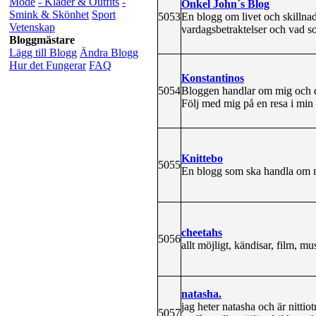
Mode
- Kläder & Outfits
-
Onkel John´s Blog
Smink & Skönhet
Sport
5053
En blogg om livet och skillnade
Vetenskap
vardagsbetraktelser och vad s
Bloggmästare
Lägg till Blogg
Ändra Blogg
Hur det Fungerar
FAQ
Konstantinos
5054
Bloggen handlar om mig och d
Följ med mig på en resa i min
Knittebo
5055
En blogg som ska handla om m
cheetahs
5056
allt möjligt, kändisar, film, mu
natasha.
jag heter natasha och är nittio
5057