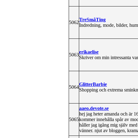
TreSmåTing
5062
Indredning, mode, bilder, hu
erikaelise
5063
Skriver om min intressanta 
GlitterBarbie
5064
Shopping och extrema sminkni
aaeo.devote.se
hej jag heter amanda och är 16
5065
kommer innehålla spår av mod
håller jag igång mig själv med
vänner. njut av bloggen, kram