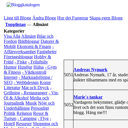
Lägg till Blogg
Ändra Blogg
Hur det Fungerar
Skapa egen Blogg
Topplistan
—
Allmänt
Kategorier
Visa Alla
Allmänt
Bilar och
Fordon
Bildbloggar
Datorer &
Mobilt
Ekonomi & Finans
-
Affärsverksamhet
Fastigheter
Företagsbloggar
Hobby &
Fritid
- Fiske
- Friluftsliv
Humor
Husdjur
Hälsa
- Gym
Andreas Nymark
& Fitness
- Viktkontroll
5051
Andreas Nymark, 17 år, studer
Internet
- Marknadsföring /
åsikter tillsammans med en s
SEO
- Webbdesign
Konst
Litteratur
Mat och Dryck
-
Grillning
- Restauranger
- Vin,
Marie´s tankar
Öl & Alkohol
Media och
Vardagens bekymmer, glädje oc
Journalistik
Musik
Nöje och
5052
livet och det som finns runtom
Underhållning
Personligt
blogg. Häng me!!!
Politik
Religion
Resor &
Turism
- Camping
- Flyg
-
Hotell
Resurser
Shopping och