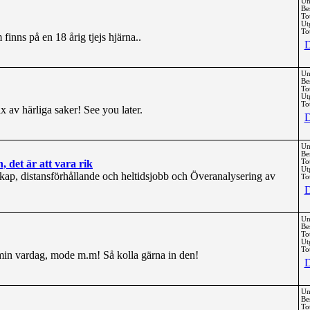
Un
Be
To
Ut
Tot
finns på en 18 årig tjejs hjärna..
D
Un
Be
To
Ut
Tot
 av härliga saker! See you later.
D
Un
Be
, det är att vara rik
To
Ut
skap, distansförhållande och heltidsjobb och Överanalysering av
Tot
D
Un
Be
To
Ut
Tot
min vardag, mode m.m! Så kolla gärna in den!
D
Un
Be
To