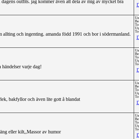
och dagens outfits. jag kommer även att dela av mig av mycket bra
D
Un
Be
To
Ut
Tot
 om allting och ingenting. amanda född 1991 och bor i södermanland.
D
Un
Be
To
Ut
Tot
 händelser varje dag!
D
Un
Be
To
Ut
Tot
rlek, bakfyllor och även lite gott å blandat
D
Un
Be
To
Ut
Tot
ng eller kilt,,Massor av humor
D