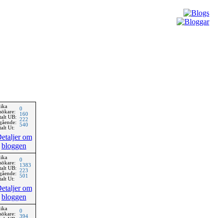
ika
0
sökare:
160
talt UB:
222
gående:
540
alt Ut:
etaljer om
bloggen
ika
0
sökare:
1383
talt UB:
223
gående:
501
alt Ut:
etaljer om
bloggen
ika
0
sökare:
394