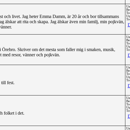
Un
Be
To
t och livet. Jag heter Emma Damm, är 20 år och bor tillsammans
Ut
Tot
g älskar att rita och skapa. Jag älskar även min familj, min pojkvän,
D
vänner.
Un
Be
To
Ut
i Örebro. Skriver om det mesta som faller mig i smaken, musik,
Tot
t med resor, vänner och pojkvän.
D
Un
Be
To
Ut
Tot
ill fest.
D
Un
Be
To
Ut
Tot
 folket i det.
D
Un