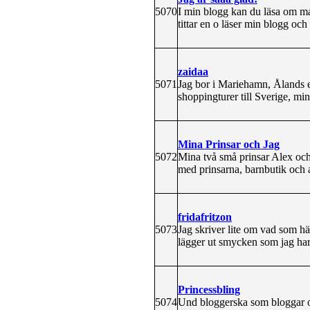
5070
I min blogg kan du läsa om matr
tittar en o läser min blogg och
zaidaa
5071
Jag bor i Mariehamn, Ålands e
shoppingturer till Sverige, min
Mina Prinsar och Jag
5072
Mina två små prinsar Alex och
med prinsarna, barnbutik och a
fridafritzon
5073
Jag skriver lite om vad som hä
lägger ut smycken som jag har gj
Princessbling
5074
Und bloggerska som bloggar om