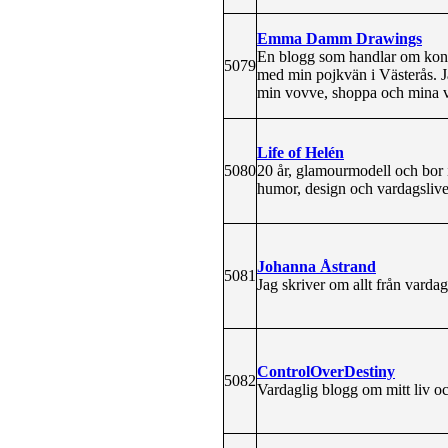
Emma Damm Drawings
En blogg som handlar om kons
5079
med min pojkvän i Västerås. Ja
min vovve, shoppa och mina 
Life of Helén
5080
20 år, glamourmodell och bor 
humor, design och vardagslive
Johanna Åstrand
5081
Jag skriver om allt från vardag t
ControlOverDestiny
5082
Vardaglig blogg om mitt liv och