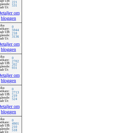
talt UB:
221
gående:
531
alt Ut:
etaljer om
bloggen
ika
0
sökare:
5944
talt UB:
218
gående:
3136
alt Ut:
etaljer om
bloggen
ika
0
sökare:
2702
talt UB:
202
gående:
931
alt Ut:
etaljer om
bloggen
ika
0
sökare:
2713
talt UB:
219
gående:
524
alt Ut:
etaljer om
bloggen
ika
0
sökare:
4901
talt UB:
210
gående:
518
alt Ut: