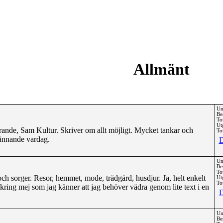
Allmänt
Un
Be
To
Ut
ande, Sam Kultur. Skriver om allt möjligt. Mycket tankar och
Tot
pännande vardag.
D
Un
Be
To
h sorger. Resor, hemmet, mode, trädgård, husdjur. Ja, helt enkelt
Ut
Tot
kring mej som jag känner att jag behöver vädra genom lite text i en
D
Un
Be