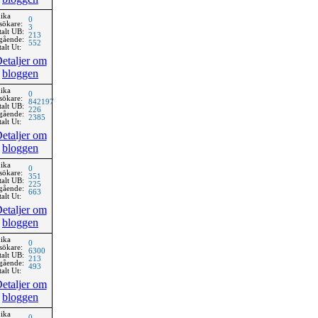
ika
0
sökare:
3
talt UB:
213
gående:
552
alt Ut:
etaljer om
bloggen
ika
0
sökare:
842197
talt UB:
226
gående:
2385
alt Ut:
etaljer om
bloggen
ika
0
sökare:
351
talt UB:
225
gående:
663
alt Ut:
etaljer om
bloggen
ika
0
sökare:
6300
talt UB:
213
gående:
493
alt Ut:
etaljer om
bloggen
ika
0