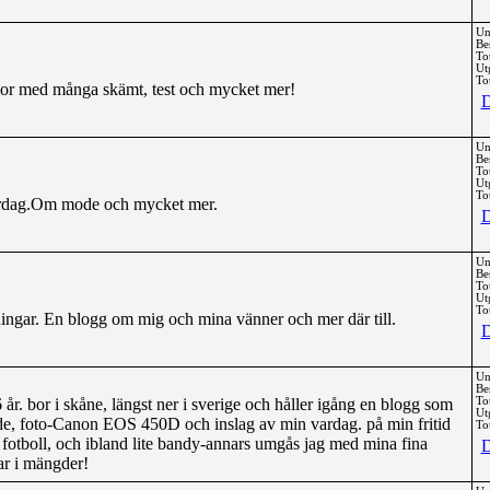
Un
Be
To
Ut
Tot
mor med många skämt, test och mycket mer!
D
Un
Be
To
Ut
Tot
vardag.Om mode och mycket mer.
D
Un
Be
To
Ut
Tot
ngar. En blogg om mig och mina vänner och mer där till.
D
Un
Be
 år. bor i skåne, längst ner i sverige och håller igång en blogg som
To
Ut
e, foto-Canon EOS 450D och inslag av min vardag. på min fritid
Tot
 fotboll, och ibland lite bandy-annars umgås jag med mina fina
D
ar i mängder!