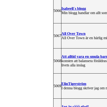
Isabeell´s blogg
5066
Min blogg handlar om allt som 
All Over Town
5067
All Over Town är en härlig mix
Att alltid vara en smula barn
5068
konsten att balansera föräldra
livets alla inslag
ElinTigerström
5069
I denna blogg skriver jag om 
Jag är sååå glad!