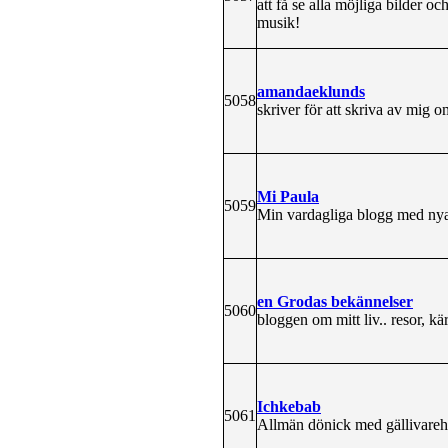
att få se alla möjliga bilder 
musik!
amandaeklunds
5058
skriver för att skriva av mig
Mi Paula
5059
Min vardagliga blogg med nya
en Grodas bekännelser
5060
bloggen om mitt liv.. resor, kä
Ichkebab
5061
Allmän dönick med gällivarehä