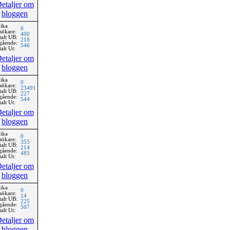
etaljer om
bloggen
ika
0
sökare:
400
talt UB:
218
gående:
546
alt Ut:
etaljer om
bloggen
ika
0
sökare:
23491
talt UB:
227
gående:
544
alt Ut:
etaljer om
bloggen
ika
0
sökare:
355
talt UB:
214
gående:
485
alt Ut:
etaljer om
bloggen
ika
0
sökare:
14
talt UB:
225
gående:
507
alt Ut:
etaljer om
bloggen