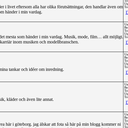
To
Ut
r i livet eftersom alla har olika förutsättningar, den handlar även om
Tot
om händer i min vardag.
D
Un
Be
To
Ut
et mesta som händer i min vardag. Musik, mode, film… allt möjligt.
Tot
 karriär inom musiken och modellbranschen.
D
Un
Be
To
Ut
Tot
ina tankar och idéer om inredning.
D
Un
Be
To
Ut
Tot
sik, kläder och även lite annat.
D
Un
Be
To
trea här i göteborg. jag älskar att fota så här på min blogg kommer ni
Ut
Tot