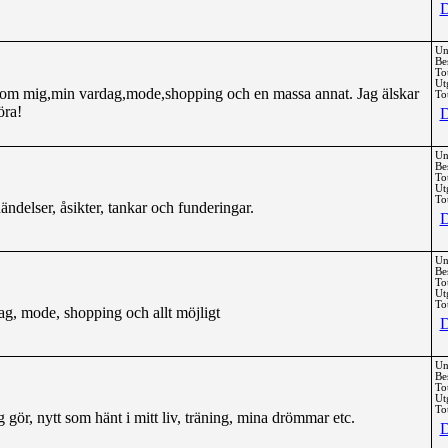
D
Un
Be
To
Ut
t om mig,min vardag,mode,shopping och en massa annat. Jag älskar
Tot
öra!
D
Un
Be
To
Ut
Tot
ändelser, åsikter, tankar och funderingar.
D
Un
Be
To
Ut
Tot
g, mode, shopping och allt möjligt
D
Un
Be
To
Ut
Tot
 gör, nytt som hänt i mitt liv, träning, mina drömmar etc.
D