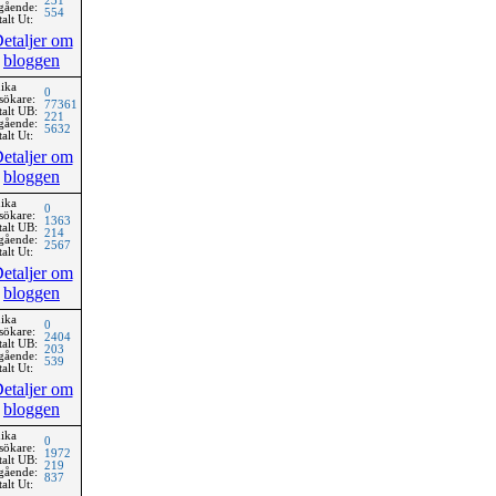
231
gående:
554
alt Ut:
etaljer om
bloggen
ika
0
sökare:
77361
talt UB:
221
gående:
5632
alt Ut:
etaljer om
bloggen
ika
0
sökare:
1363
talt UB:
214
gående:
2567
alt Ut:
etaljer om
bloggen
ika
0
sökare:
2404
talt UB:
203
gående:
539
alt Ut:
etaljer om
bloggen
ika
0
sökare:
1972
talt UB:
219
gående:
837
alt Ut: