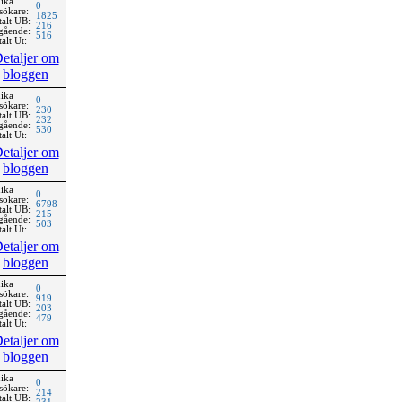
ika
0
sökare:
1825
talt UB:
216
gående:
516
alt Ut:
etaljer om
bloggen
ika
0
sökare:
230
talt UB:
232
gående:
530
alt Ut:
etaljer om
bloggen
ika
0
sökare:
6798
talt UB:
215
gående:
503
alt Ut:
etaljer om
bloggen
ika
0
sökare:
919
talt UB:
203
gående:
479
alt Ut:
etaljer om
bloggen
ika
0
sökare:
214
talt UB: