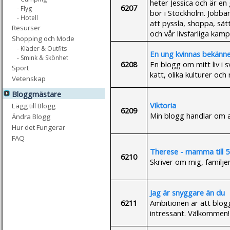
heter Jessica och är e
6207
- Flyg
bör i Stockholm. Jobbar
- Hotell
att pyssla, shoppa, sä
Resurser
och vår livsfarliga kam
Shopping och Mode
- Kläder & Outfits
En ung kvinnas bekänne
- Smink & Skönhet
6208
En blogg om mitt liv i 
Sport
katt, olika kulturer och 
Vetenskap
Bloggmästare
Viktoria
Lägg till Blogg
6209
Min blogg handlar om al
Ändra Blogg
Hur det Fungerar
FAQ
Therese - mamma till 5
6210
Skriver om mig, familjen
Jag är snyggare än du
6211
Ambitionen är att blog
intressant. Välkommen!