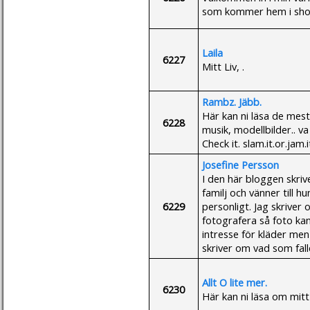
som kommer hem i sho
Laila
6227
Mitt Liv, .
Rambz. Jäbb.
Här kan ni läsa de mest
6228
musik, modellbilder.. va
Check it. slam.it.or.jam.i
Josefine Persson
I den här bloggen skrive
familj och vänner till h
6229
personligt. Jag skriver 
fotografera så foto ka
intresse för kläder men
skriver om vad som fall
Allt O lite mer.
6230
Här kan ni läsa om mitt 