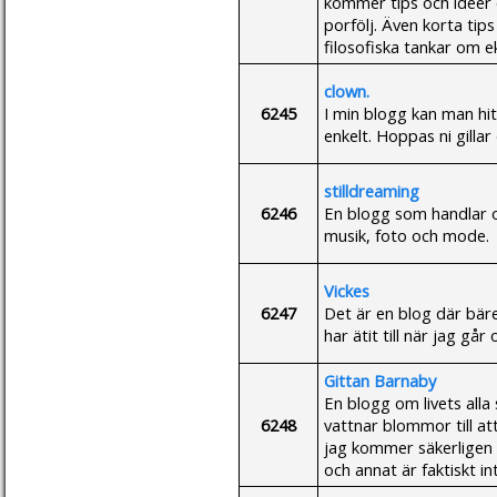
kommer tips och ideér 
porfölj. Även korta ti
filosofiska tankar om ek
clown.
6245
I min blogg kan man hitta
enkelt. Hoppas ni gillar 
stilldreaming
6246
En blogg som handlar om
musik, foto och mode.
Vickes
6247
Det är en blog där bäre
har ätit till när jag går
Gittan Barnaby
En blogg om livets alla 
6248
vattnar blommor till at
jag kommer säkerligen a
och annat är faktiskt i