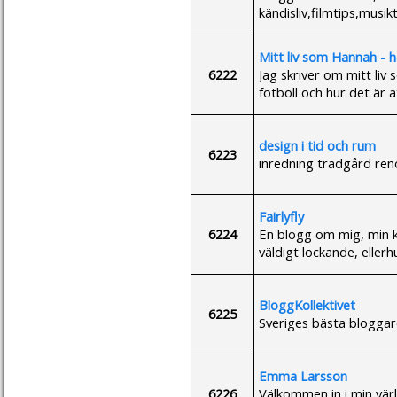
kändisliv,filmtips,musikti
Mitt liv som Hannah - 
6222
Jag skriver om mitt liv
fotboll och hur det är a
design i tid och rum
6223
inredning trädgård reno
Fairlyfly
6224
En blogg om mig, min k
väldigt lockande, eller
BloggKollektivet
6225
Sveriges bästa bloggar
Emma Larsson
6226
Välkommen in i min värld