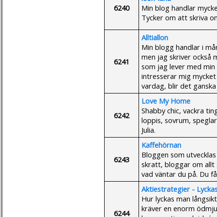
6240
Min blog handlar mycket
Tycker om att skriva om
Alltiallon
Min blogg handlar i må
men jag skriver också 
6241
som jag lever med min f
intresserar mig mycket
vardag, blir det gansk
Love My Home
Shabby chic, vackra ting
6242
loppis, sovrum, speglar o
Julia.
Kaffehörnan
Bloggen som utvecklas he
6243
skratt, bloggar om all
vad väntar du på. Du f
Aktiestrategier - Lycka
Hur lyckas man långsikt
kräver en enorm ödmjuk
6244