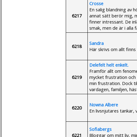
Crosse
En salig blandning av h
6217
annat sätt berör mig, 
finner intressant. De in
smak, men de är i alla f
Sandra
6218
Här skrivs om allt finns
Delefelt helt enkelt.
Framför allt om fenome
6219
mycket frustration och 
min frustration. Dock 
vardagen, familjen, häs
Nowna Albere
6220
En livsnjutares tankar, 
Sofiabergs
6221
Bloggar om mitt liv, m