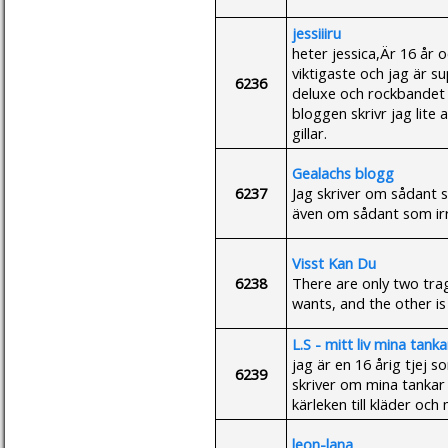
jessiiiru
heter jessica,Är 16 år 
viktigaste och jag är s
6236
deluxe och rockbandet t
bloggen skrivr jag lite
gillar.
Gealachs blogg
6237
Jag skriver om sådant s
även om sådant som irr
Visst Kan Du
6238
There are only two trag
wants, and the other is 
L.S - mitt liv mina tanka
jag är en 16 årig tjej 
6239
skriver om mina tankar
kärleken till kläder och
leon-lana