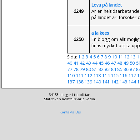
Leva på landet
6249
Är en heltidsarbetand
på landet är. försöker
a la kees
6250
En blogg om allt möjlig
finns mycket att ta upp
Sida:
1
2
3
4
5
6
7
8
9
10
11
12
13
1
40
41
42
43
44
45
46
47
48
49
50
5
77
78
79
80
81
82
83
84
85
86
87
8
110
111
112
113
114
115
116
117
1
137
138
139
140
141
142
143
144
1
34153 bloggar i topplistan.
Statistiken nollställs varje vecka.
Kontakta Oss