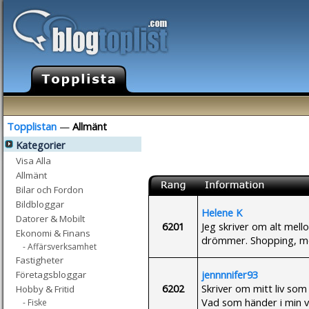
Topplistan
—
Allmänt
Kategorier
Visa Alla
Allmänt
Bilar och Fordon
Bildbloggar
Helene K
Datorer & Mobilt
6201
Jeg skriver om alt mel
Ekonomi & Finans
drömmer. Shopping, mot
- Affärsverksamhet
Fastigheter
jennnnifer93
Företagsbloggar
6202
Skriver om mitt liv so
Hobby & Fritid
Vad som händer i min v
- Fiske