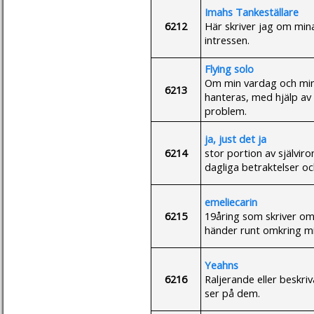
Imahs Tankeställare
6212
Här skriver jag om mina
intressen.
Flying solo
Om min vardag och min 
6213
hanteras, med hjälp av
problem.
ja, just det ja
6214
stor portion av själviro
dagliga betraktelser oc
emeliecarin
6215
19åring som skriver om
händer runt omkring m
Yeahns
6216
Raljerande eller beskr
ser på dem.