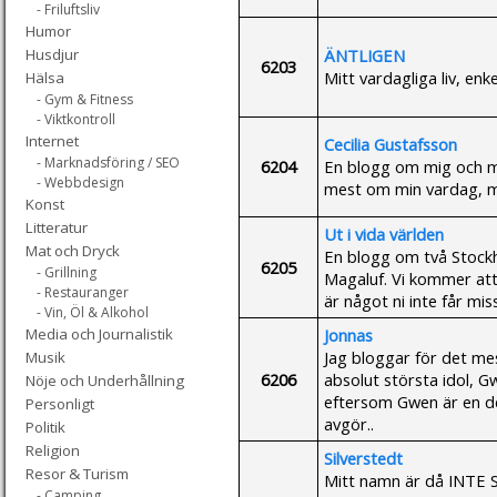
- Friluftsliv
Humor
ÄNTLIGEN
Husdjur
6203
Mitt vardagliga liv, enk
Hälsa
- Gym & Fitness
- Viktkontroll
Internet
Cecilia Gustafsson
- Marknadsföring / SEO
6204
En blogg om mig och mit
- Webbdesign
mest om min vardag, m
Konst
Litteratur
Ut i vida världen
Mat och Dryck
En blogg om två Stockho
6205
- Grillning
Magaluf. Vi kommer att
- Restauranger
är något ni inte får mis
- Vin, Öl & Alkohol
Jonnas
Media och Journalistik
Jag bloggar för det me
Musik
6206
absolut största idol, G
Nöje och Underhållning
eftersom Gwen är en del
Personligt
avgör..
Politik
Religion
Silverstedt
Resor & Turism
Mitt namn är då INTE Si
- Camping