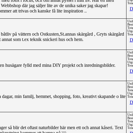
ed fotot i focus, och om annat pyssel i mitt liv. Har en liten
Tota
n Webbshop där jag säljer lite av de unika saker jag skapar!
D
er att trivas och kanske få lite inspiration ..
Uni
Bes
Tota
Utg
åtliv på vättern och Ostkusten,St.annas skärgård , Gryts skärgård
Tota
 annat som t.ex teknik snickeri hus och hem.
D
Uni
Bes
Tota
Utg
en husägare fylld med mina DIY projekt och inredningsbilder.
Tota
D
Uni
Bes
Tota
Utg
agar, min familj, hemmet, shopping, foto, kreativt skapande o lite
Tota
D
Uni
Bes
Tota
Utg
er så blir det oftast naturbilder här men ett och annat kåseri. Text
Tota
 anknytning kommer att hamna på \\\\