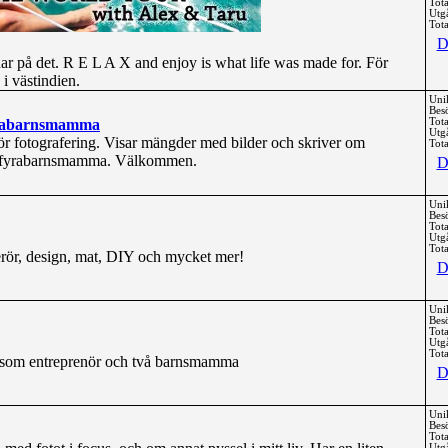
Tota
Utg
Tota
D
ttnar på det. R E L A X and enjoy is what life was made for. För
d i västindien.
Uni
Bes
fyrabarnsmamma
Tota
Utg
 fotografering. Visar mängder med bilder och skriver om
Tota
m fyrabarnsmamma. Välkommen.
D
Uni
Bes
Tota
Utg
Tota
erör, design, mat, DIY och mycket mer!
D
Uni
Bes
Tota
Utg
Tota
v som entreprenör och två barnsmamma
D
Uni
Bes
Tota
Utg