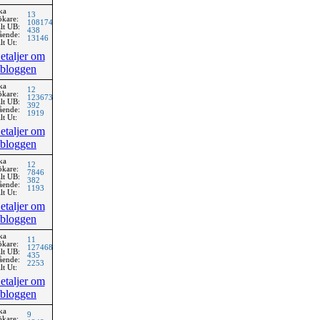
ka
13
ökare:
108174
lt UB:
438
ående:
13146
lt Ut:
etaljer om
bloggen
ka
12
ökare:
123673
lt UB:
392
ående:
1919
lt Ut:
etaljer om
bloggen
ka
12
ökare:
7846
lt UB:
382
ående:
1193
lt Ut:
etaljer om
bloggen
ka
11
ökare:
127468
lt UB:
435
ående:
2253
lt Ut:
etaljer om
bloggen
ka
9
ökare: