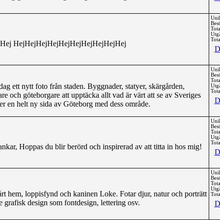
Uni
Bes
Tota
Utg
Tota
Hej HejHejHejHejHejHejHejHejHejHej
D
Uni
Bes
Tota
dag ett nytt foto från staden. Byggnader, statyer, skärgården,
Utg
Tota
e och göteborgare att upptäcka allt vad är värt att se av Sveriges
D
ger en helt ny sida av Göteborg med dess område.
Uni
Bes
Tota
Utg
Tota
kar, Hoppas du blir berörd och inspirerad av att titta in hos mig!
D
Uni
Bes
Tota
Utg
rt hem, loppisfynd och kaninen Loke. Fotar djur, natur och porträtt
Tota
 grafisk design som fontdesign, lettering osv.
D