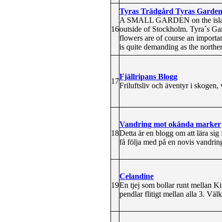
Tyras Trädgård Tyras Garde
A SMALL GARDEN on the island of
16
outside of Stockholm. Tyra´s Gar
flowers are of course an importan
is quite demanding as the northe
Fjällripans Blogg
17
Friluftsliv och äventyr i skogen, vi
Vandring mot okända marker
18
Detta är en blogg om att lära sig 
få följa med på en novis vandri
Celandine
19
En tjej som bollar runt mellan K
pendlar flitigt mellan alla 3. Vä