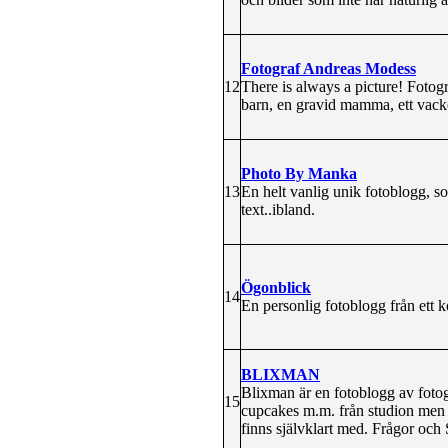
Fotograf Andreas Modess
12
There is always a picture! Fotogr
barn, en gravid mamma, ett vacker
Photo By Manka
13
En helt vanlig unik fotoblogg, s
text..ibland.
Ögonblick
14
En personlig fotoblogg från ett 
BLIXMAN
Blixman är en fotoblogg av fotog
15
cupcakes m.m. från studion men 
finns självklart med. Frågor oc