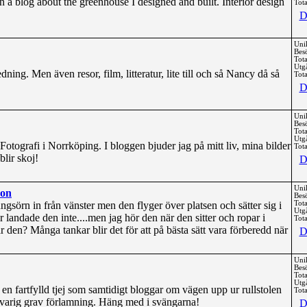
a blog about the greenhouse I designed and built. Interior design
Tota
D
Uni
Bes
Tota
Utg
ning. Men även resor, film, litteratur, lite till och så Nancy då så
Tota
D
Uni
Bes
Tota
Utg
Fotografi i Norrköping. I bloggen bjuder jag på mitt liv, mina bilder
Tota
lir skoj!
D
Uni
son
Bes
gsörn in från vänster men den flyger över platsen och sätter sig i
Tota
Utg
 landade den inte....men jag hör den när den sitter och ropar i
Tota
den? Många tankar blir det för att på bästa sätt vara förberedd när
D
Uni
Bes
Tota
Utg
en fartfylld tjej som samtidigt bloggar om vägen upp ur rullstolen
Tota
långvarig grav förlamning. Häng med i svängarna!
D