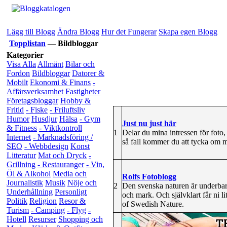
Lägg till Blogg
Ändra Blogg
Hur det Fungerar
Skapa egen Blogg
Topplistan
—
Bildbloggar
Kategorier
Visa Alla
Allmänt
Bilar och
Fordon
Bildbloggar
Datorer &
Mobilt
Ekonomi & Finans
-
Affärsverksamhet
Fastigheter
Företagsbloggar
Hobby &
Fritid
- Fiske
- Friluftsliv
Humor
Husdjur
Hälsa
- Gym
Just nu just här
& Fitness
- Viktkontroll
1
Delar du mina intressen för foto,
Internet
- Marknadsföring /
så fall kommer du att tycka om
SEO
- Webbdesign
Konst
Litteratur
Mat och Dryck
-
Grillning
- Restauranger
- Vin,
Öl & Alkohol
Media och
Rolfs Fotoblogg
Journalistik
Musik
Nöje och
2
Den svenska naturen är underbar o
Underhållning
Personligt
och mark. Och självklart får ni l
Politik
Religion
Resor &
of Swedish Nature.
Turism
- Camping
- Flyg
-
Hotell
Resurser
Shopping och