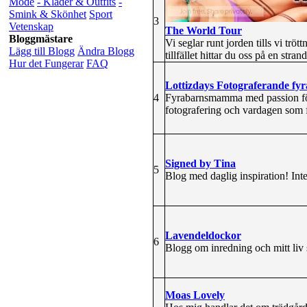
Mode
- Kläder & Outfits
-
Smink & Skönhet
Sport
3
Vetenskap
The World Tour
Bloggmästare
Vi seglar runt jorden tills vi trö
Lägg till Blogg
Ändra Blogg
tillfället hittar du oss på en stran
Hur det Fungerar
FAQ
Lottizdays Fotograferande 
4
Fyrabarnsmamma med passion för
fotografering och vardagen so
Signed by Tina
5
Blog med daglig inspiration! Int
Lavendeldockor
6
Blogg om inredning och mitt li
Moas Lovely