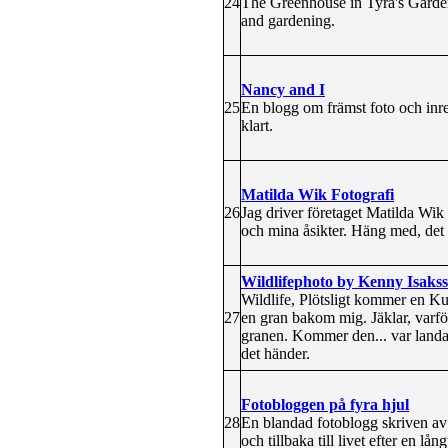
24
The Greenhouse in Tyra's Garden 
and gardening.
Nancy and I
25
En blogg om främst foto och inred
klart.
Matilda Wik Fotografi
26
Jag driver företaget Matilda Wik 
och mina åsikter. Häng med, det b
Wildlifephoto by Kenny Isaks
Wildlife, Plötsligt kommer en Kun
27
en gran bakom mig. Jäklar, varför
granen. Kommer den... var landar 
det händer.
Fotobloggen på fyra hjul
28
En blandad fotoblogg skriven av 
och tillbaka till livet efter en 