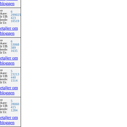
bloggen
ka
6
ökare:
299025
lt UB:
423
ående:
10519
lt Ut:
etaljer om
bloggen
ka
6
ökare:
53068
lt UB:
389
ående:
1635
lt Ut:
etaljer om
bloggen
ka
5
ökare:
23213
lt UB:
440
ående:
1514
lt Ut:
etaljer om
bloggen
ka
5
ökare:
28060
lt UB:
415
ående:
1284
lt Ut:
etaljer om
bloggen