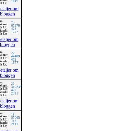
1647
lt Ut:
etaljer om
bloggen
ka
23
ökare:
67978
lt UB:
423
ående:
1772
lt Ut:
etaljer om
bloggen
ka
22
ökare:
44409
lt UB:
402
ående:
1577
lt Ut:
etaljer om
bloggen
ka
20
ökare:
310239
lt UB:
422
ående:
2321
lt Ut:
etaljer om
bloggen
ka
19
ökare:
57005
lt UB:
715
ående:
2111
lt Ut: