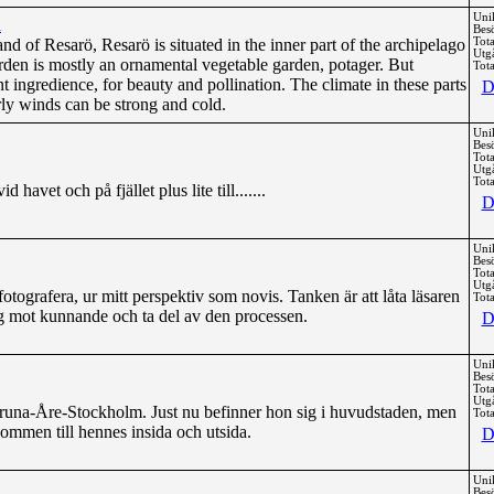
Uni
n
Bes
 Resarö, Resarö is situated in the inner part of the archipelago
Tota
Utg
den is mostly an ornamental vegetable garden, potager. But
Tota
t ingredience, for beauty and pollination. The climate in these parts
D
rly winds can be strong and cold.
Uni
Bes
Tota
Utg
Tota
d havet och på fjället plus lite till.......
D
Uni
Bes
Tota
Utg
fotografera, ur mitt perspektiv som novis. Tanken är att låta läsaren
Tota
ng mot kunnande och ta del av den processen.
D
Uni
Bes
Tota
Utg
iruna-Åre-Stockholm. Just nu befinner hon sig i huvudstaden, men
Tota
lkommen till hennes insida och utsida.
D
Uni
Bes