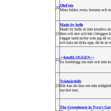
OloFoto
20
Mina bilder, resor, hemma och m
Made by helle
Made by helle är min kreativa sid
21
liten och stor och här i bloggen 
väggar samt tavlor som jag då oc
och kära att dyka upp, då de är e
~~fotoBLOGGEN~~
22
En fotoblogg om min och min kam
Trädgårdsliv
23
Här kan du läsa om min trädgård
mycket mer.
The Greenhouse in Tyra's Ga