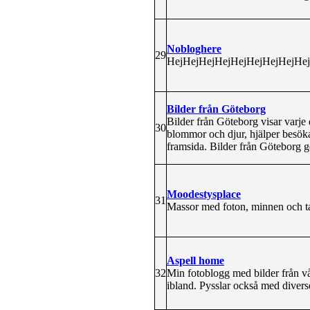
Nobloghere
29
HejHejHejHejHejHejHejHejHej
Bilder från Göteborg
Bilder från Göteborg visar varje 
30
blommor och djur, hjälper besökar
framsida. Bilder från Göteborg 
Moodestysplace
31
Massor med foton, minnen och tan
Aspell home
32
Min fotoblogg med bilder från vå
ibland. Pysslar också med diverse