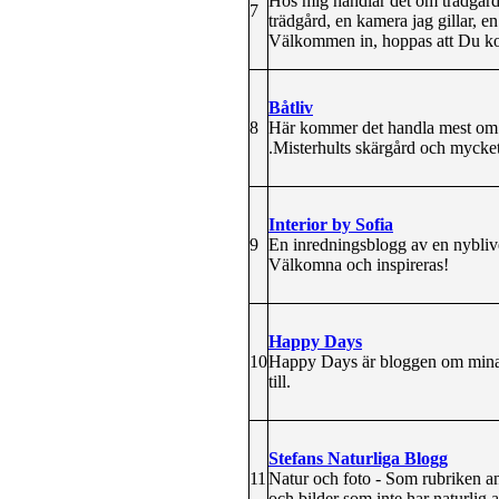
Hos mig handlar det om trädgård m
7
trädgård, en kamera jag gillar, e
Välkommen in, hoppas att Du komm
Båtliv
8
Här kommer det handla mest om b
.Misterhults skärgård och mycket
Interior by Sofia
9
En inredningsblogg av en nybliv
Välkomna och inspireras!
Happy Days
10
Happy Days är bloggen om mina d
till.
Stefans Naturliga Blogg
11
Natur och foto - Som rubriken ang
och bilder som inte har naturlig