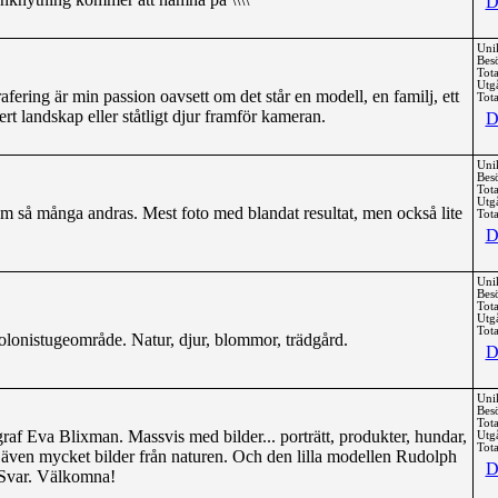
D
Uni
Bes
Tota
Utg
afering är min passion oavsett om det står en modell, en familj, ett
Tota
t landskap eller ståtligt djur framför kameran.
D
Uni
Bes
Tota
Utg
om så många andras. Mest foto med blandat resultat, men också lite
Tota
D
Uni
Bes
Tota
Utg
Tota
kolonistugeområde. Natur, djur, blommor, trädgård.
D
Uni
Bes
Tota
raf Eva Blixman. Massvis med bilder... porträtt, produkter, hundar,
Utg
Tota
även mycket bilder från naturen. Och den lilla modellen Rudolph
D
h Svar. Välkomna!