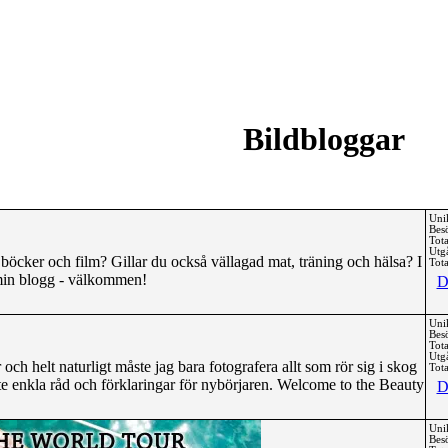
Bildbloggar
Uni
Bes
Tota
Utg
 böcker och film? Gillar du också vällagad mat, träning och hälsa? I
Tota
 min blogg - välkommen!
D
Uni
Bes
Tota
Utg
ch helt naturligt måste jag bara fotografera allt som rör sig i skog
Tota
ite enkla råd och förklaringar för nybörjaren. Welcome to the Beauty
D
Uni
Bes