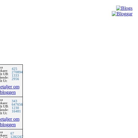
ka
425
ökare:
270894
lt UB:
1333
ående:
2956
lt Ut:
etaljer om
bloggen
ka
343
ökare:
647656
lt UB:
1230
ående:
16481
lt Ut:
etaljer om
bloggen
ka
67
ökare:
1282267