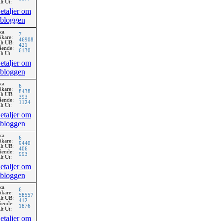
lt Ut:
etaljer om
bloggen
ka
7
ökare:
46908
lt UB:
421
ående:
6130
lt Ut:
etaljer om
bloggen
ka
6
ökare:
8438
lt UB:
393
ående:
1124
lt Ut:
etaljer om
bloggen
ka
6
ökare:
9440
lt UB:
406
ående:
993
lt Ut:
etaljer om
bloggen
ka
6
ökare:
58557
lt UB:
412
ående:
1876
lt Ut:
etaljer om