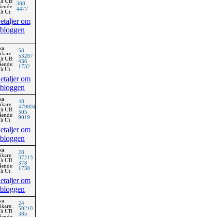
lt UB:
388
ående:
4477
lt Ut:
etaljer om
bloggen
ka
58
ökare:
53287
lt UB:
436
ående:
1732
lt Ut:
etaljer om
bloggen
ka
48
ökare:
479894
lt UB:
505
ående:
9019
lt Ut:
etaljer om
bloggen
ka
28
ökare:
37213
lt UB:
378
ående:
1738
lt Ut:
etaljer om
bloggen
ka
24
ökare:
50210
lt UB:
385
ående: