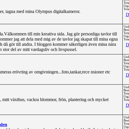
Tota
Utg
Tota
er, tagna med mina Olympus digitalkameror.
D
Uni
Bes
a.Välkommen till min kreativa sida. Jag gör personliga tavlor till
Tota
Utg
kommer jag att dela med mig av de tavlor jag skapat till mina egna
Tota
h då gör till andra. I bloggen kommer säkerligen även mina nära
D
n stor del av mitt vardagsliv och livspussel.
Uni
Bes
Tota
Utg
Tota
eras erövring av omgivningen...foto,tankar,rece nsioner etc
D
Uni
Bes
Tota
Utg
, mitt växthus, vackra blommor, frön, plantering och mycket
Tota
D
Uni
Bes
rden
Tota
Utg