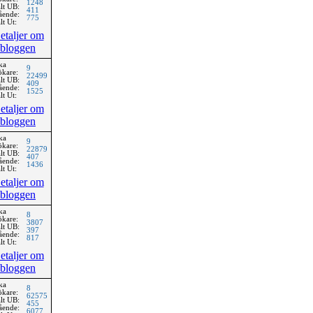
1248
lt UB:
411
ående:
775
lt Ut:
etaljer om
bloggen
ka
9
ökare:
22499
lt UB:
409
ående:
1525
lt Ut:
etaljer om
bloggen
ka
9
ökare:
22879
lt UB:
407
ående:
1436
lt Ut:
etaljer om
bloggen
ka
8
ökare:
3807
lt UB:
397
ående:
817
lt Ut:
etaljer om
bloggen
ka
8
ökare:
62575
lt UB:
455
ående:
6077