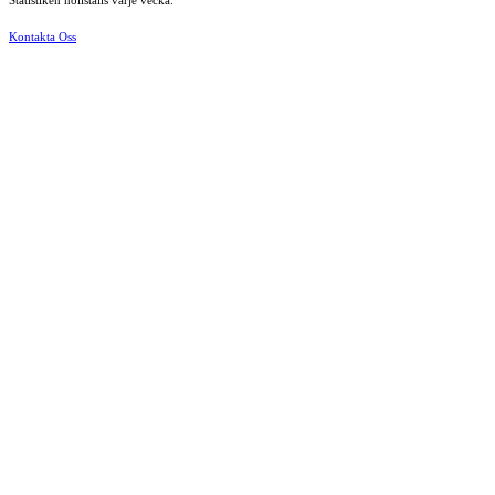
Statistiken nollställs varje vecka.
Kontakta Oss