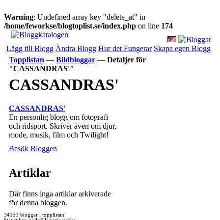
Warning
: Undefined array key "delete_at" in
/home/feworkse/blogtoplist.se/index.php
on line
174
Lägg till Blogg
Ändra Blogg
Hur det Fungerar
Skapa egen Blogg
Topplistan
—
Bildbloggar
—
Detaljer för
"CASSANDRAS'"
CASSANDRAS'
CASSANDRAS'
En personlig blogg om fotografi
och ridsport. Skriver även om djur,
mode, musik, film och Twilight!
Besök Bloggen
Artiklar
Där finns inga artiklar arkiverade
för denna bloggen.
34153 bloggar i topplistan.