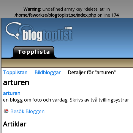
Warning
: Undefined array key "delete_at" in
/home/feworkse/blogtoplist.se/index.php
on line
174
Topplistan
—
Bildbloggar
—
Detaljer för "arturen"
arturen
arturen
en blogg om foto och vardag. Skrivs av två tvillingsystrar
Besök Bloggen
Artiklar