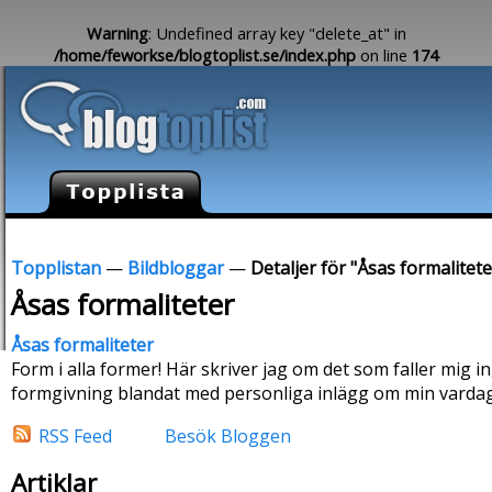
Warning
: Undefined array key "delete_at" in
/home/feworkse/blogtoplist.se/index.php
on line
174
Topplistan
—
Bildbloggar
—
Detaljer för "Åsas formalitete
Åsas formaliteter
Åsas formaliteter
Form i alla former! Här skriver jag om det som faller mig i
formgivning blandat med personliga inlägg om min vardag
RSS Feed
Besök Bloggen
Artiklar