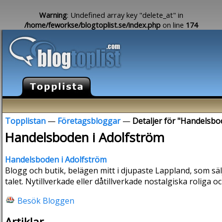
Warning
: Undefined array key "delete_at" in
/home/feworkse/blogtoplist.se/index.php
on line
174
Topplistan
—
Företagsbloggar
—
Detaljer för "Handelsbo
Handelsboden i Adolfström
Handelsboden i Adolfström
Blogg och butik, belägen mitt i djupaste Lappland, som sälj
talet. Nytillverkade eller dåtillverkade nostalgiska roliga o
Besök Bloggen
Artiklar