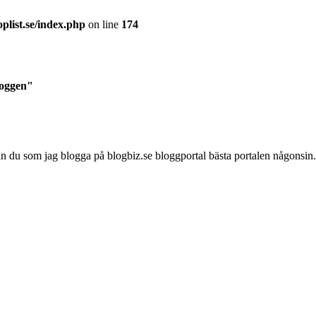
plist.se/index.php
on line
174
loggen"
kan du som jag blogga på blogbiz.se bloggportal bästa portalen någonsi