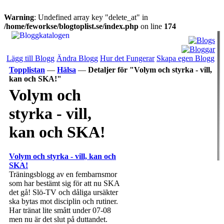
Warning
: Undefined array key "delete_at" in
/home/feworkse/blogtoplist.se/index.php
on line
174
Lägg till Blogg
Ändra Blogg
Hur det Fungerar
Skapa egen Blogg
Topplistan
—
Hälsa
—
Detaljer för "Volym och styrka - vill,
kan och SKA!"
Volym och
styrka - vill,
kan och SKA!
Volym och styrka - vill, kan och
SKA!
Träningsblogg av en fembarnsmor
som har bestämt sig för att nu SKA
det gå! Slö-TV och dåliga ursäkter
ska bytas mot disciplin och rutiner.
Har tränat lite smått under 07-08
men nu är det slut på duttandet.