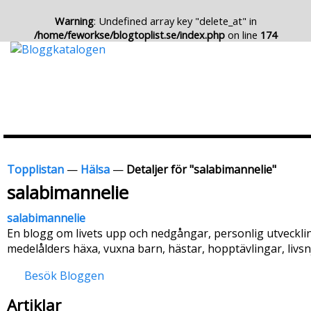
Warning
: Undefined array key "delete_at" in
/home/feworkse/blogtoplist.se/index.php
on line
174
Topplistan
—
Hälsa
—
Detaljer för "salabimannelie"
salabimannelie
salabimannelie
En blogg om livets upp och nedgångar, personlig utveckling
medelålders häxa, vuxna barn, hästar, hopptävlingar, livsnju
Besök Bloggen
Artiklar