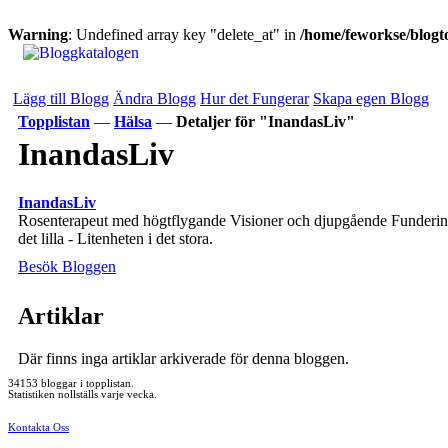
Warning
: Undefined array key "delete_at" in
/home/feworkse/blogto
Lägg till Blogg
Ändra Blogg
Hur det Fungerar
Skapa egen Blogg
Topplistan
—
Hälsa
—
Detaljer för "InandasLiv"
InandasLiv
InandasLiv
Rosenterapeut med högtflygande Visioner och djupgående Funderingar 
det lilla - Litenheten i det stora.
Besök Bloggen
Artiklar
Där finns inga artiklar arkiverade för denna bloggen.
34153 bloggar i topplistan.
Statistiken nollställs varje vecka.
Kontakta Oss