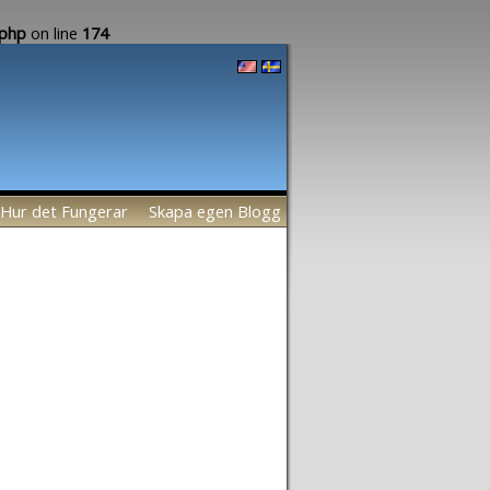
.php
on line
174
Hur det Fungerar
Skapa egen Blogg