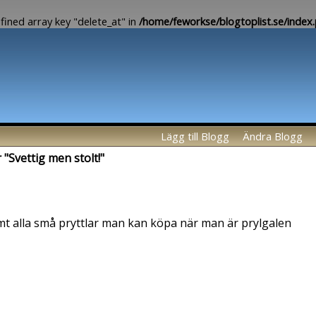
fined array key "delete_at" in
/home/feworkse/blogtoplist.se/index
Lägg till Blogg
Ändra Blogg
 "Svettig men stolt!"
mt alla små pryttlar man kan köpa när man är prylgalen