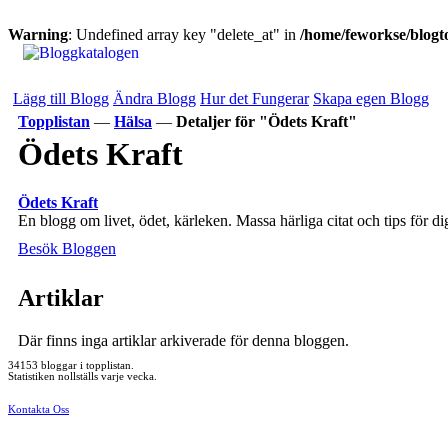
Warning
: Undefined array key "delete_at" in
/home/feworkse/blogto
Lägg till Blogg
Ändra Blogg
Hur det Fungerar
Skapa egen Blogg
Topplistan
—
Hälsa
—
Detaljer för "Ödets Kraft"
Ödets Kraft
Ödets Kraft
En blogg om livet, ödet, kärleken. Massa härliga citat och tips för dig 
Besök Bloggen
Artiklar
Där finns inga artiklar arkiverade för denna bloggen.
34153 bloggar i topplistan.
Statistiken nollställs varje vecka.
Kontakta Oss