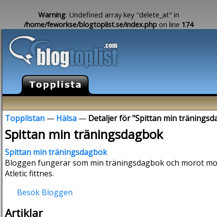
Warning
: Undefined array key "delete_at" in
/home/feworkse/blogtoplist.se/index.php
on line
174
Topplistan
—
Hälsa
—
Detaljer för "Spittan min tränings
Spittan min träningsdagbok
Spittan min träningsdagbok
Bloggen fungerar som min träningsdagbok och morot mot
Atletic fittnes.
Besök Bloggen
Artiklar