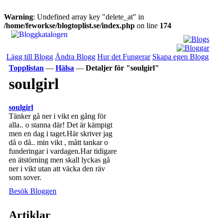
Warning
: Undefined array key "delete_at" in
/home/feworkse/blogtoplist.se/index.php
on line
174
Lägg till Blogg
Ändra Blogg
Hur det Fungerar
Skapa egen Blogg
Topplistan
—
Hälsa
—
Detaljer för "soulgirl"
soulgirl
soulgirl
Tänker gå ner i vikt en gång för
alla.. o stanna där! Det är kämpigt
men en dag i taget.Här skriver jag
då o då.. min vikt , mått tankar o
funderingar i vardagen.Har tidigare
en ätstörning men skall lyckas gå
ner i vikt utan att väcka den räv
som sover.
Besök Bloggen
Artiklar