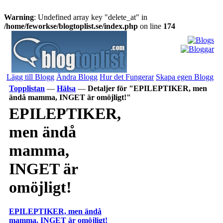
Warning
: Undefined array key "delete_at" in
/home/feworkse/blogtoplist.se/index.php
on line
174
Lägg till Blogg
Ändra Blogg
Hur det Fungerar
Skapa egen Blogg
Topplistan
—
Hälsa
—
Detaljer för "EPILEPTIKER, men
ändå mamma, INGET är omöjligt!"
EPILEPTIKER,
men ändå
mamma,
INGET är
omöjligt!
EPILEPTIKER, men ändå
mamma, INGET är omöjligt!