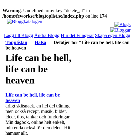
Warning
: Undefined array key "delete_at" in
/home/feworkse/blogtoplist.se/index.php
on line
174
Lägg till Blogg
Ändra Blogg
Hur det Fungerar
Skapa egen Blogg
Topplistan
—
Hälsa
—
Detaljer för "Life can be hell, life can
be heaven"
Life can be hell,
life can be
heaven
Life can be hell, life can be
heaven
ärligt skitsnack, en hel del träning
men också recept, musik, bilder,
ideer, tips, tankar och funderingar.
Min dagbok, online helt enkelt,
min enda också för den delen. Hit
hamnar allt.