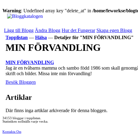
Warning
: Undefined array key "delete_at" in
/home/feworkse/blogto
Lägg till Blogg
Ändra Blogg
Hur det Fungerar
Skapa egen Blogg
Topplistan
—
Hälsa
—
Detaljer för "MIN FÖRVANDLING"
MIN FÖRVANDLING
MIN FÖRVANDLING
Jag är en tvåbarns mamma och sambo född 1986 som skall genomgå en G
skrift och bilder. Missa inte min förvandling!
Besök Bloggen
Artiklar
Där finns inga artiklar arkiverade för denna bloggen.
34153 bloggar i topplistan.
Statistiken nollställs varje vecka.
Kontakta Oss