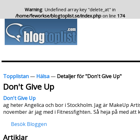
Warning
: Undefined array key "delete_at" in
/home/feworkse/blogtoplist.se/index.php
on line
174
Topplistan
—
Hälsa
—
Detaljer för "Don't Give Up"
Don't Give Up
Don't Give Up
ag heter Angelica och bor i Stockholm. Jag är MakeUp Arti
november är jag med i Fitnessfighten.. Så heja på med att
Besök Bloggen
Artiklar