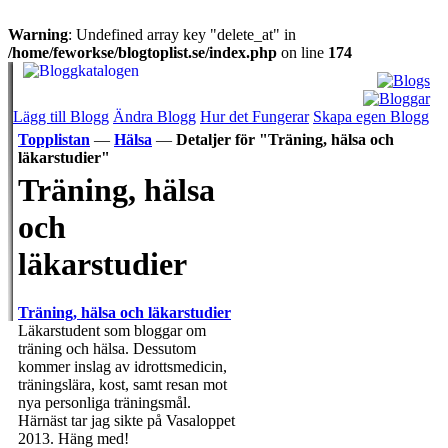
Warning
: Undefined array key "delete_at" in
/home/feworkse/blogtoplist.se/index.php
on line
174
Lägg till Blogg
Ändra Blogg
Hur det Fungerar
Skapa egen Blogg
Topplistan
—
Hälsa
—
Detaljer för "Träning, hälsa och
läkarstudier"
Träning, hälsa
och
läkarstudier
Träning, hälsa och läkarstudier
Läkarstudent som bloggar om
träning och hälsa. Dessutom
kommer inslag av idrottsmedicin,
träningslära, kost, samt resan mot
nya personliga träningsmål.
Härnäst tar jag sikte på Vasaloppet
2013. Häng med!