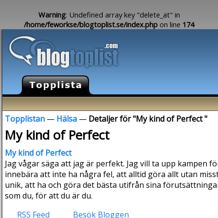
Warning
: Undefined array key "delete_at" in
/home/feworkse/blogtoplist.se/index.php
on line
174
Topplistan
—
Hälsa
—
Detaljer för "My kind of Perfect "
My kind of Perfect
My kind of Perfect
Jag vågar säga att jag är perfekt. Jag vill ta upp kampen f
innebära att inte ha några fel, att alltid göra allt utan miss
unik, att ha och göra det bästa utifrån sina förutsättningar
som du, för att du är du.
RSS Feed
Besök Bloggen