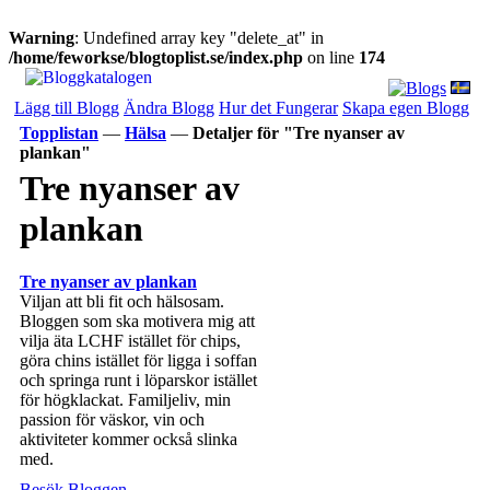
Warning
: Undefined array key "delete_at" in
/home/feworkse/blogtoplist.se/index.php
on line
174
Lägg till Blogg
Ändra Blogg
Hur det Fungerar
Skapa egen Blogg
Topplistan
—
Hälsa
—
Detaljer för "Tre nyanser av
plankan"
Tre nyanser av
plankan
Tre nyanser av plankan
Viljan att bli fit och hälsosam.
Bloggen som ska motivera mig att
vilja äta LCHF istället för chips,
göra chins istället för ligga i soffan
och springa runt i löparskor istället
för högklackat. Familjeliv, min
passion för väskor, vin och
aktiviteter kommer också slinka
med.
Besök Bloggen