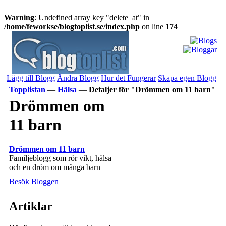
Warning
: Undefined array key "delete_at" in
/home/feworkse/blogtoplist.se/index.php
on line
174
Lägg till Blogg
Ändra Blogg
Hur det Fungerar
Skapa egen Blogg
Topplistan
—
Hälsa
—
Detaljer för "Drömmen om 11 barn"
Drömmen om
11 barn
Drömmen om 11 barn
Familjeblogg som rör vikt, hälsa
och en dröm om många barn
Besök Bloggen
Artiklar