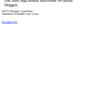
Där finns inga artiklar arkiverade för denna
bloggen.
34153 bloggar i topplistan.
Statistiken nollställs varje vecka.
Kontakta Oss