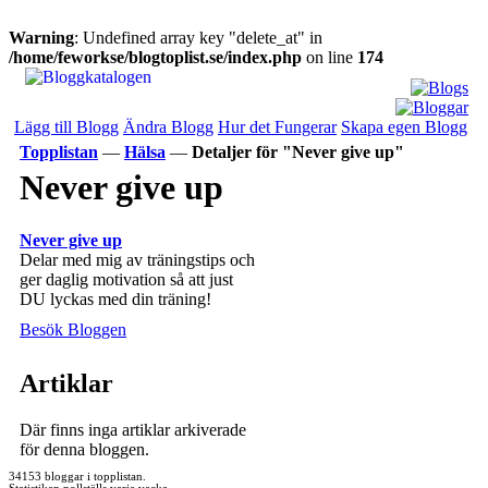
Warning
: Undefined array key "delete_at" in
/home/feworkse/blogtoplist.se/index.php
on line
174
Lägg till Blogg
Ändra Blogg
Hur det Fungerar
Skapa egen Blogg
Topplistan
—
Hälsa
—
Detaljer för "Never give up"
Never give up
Never give up
Delar med mig av träningstips och
ger daglig motivation så att just
DU lyckas med din träning!
Besök Bloggen
Artiklar
Där finns inga artiklar arkiverade
för denna bloggen.
34153 bloggar i topplistan.