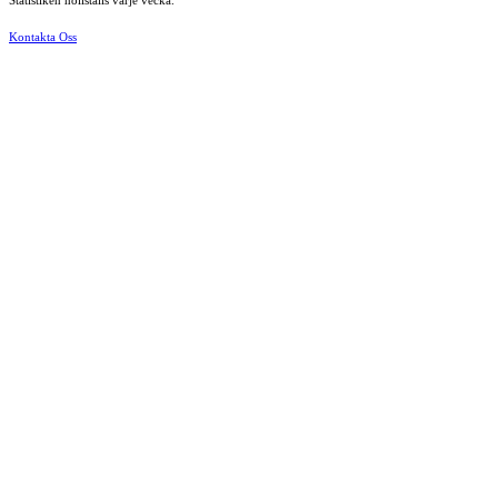
Statistiken nollställs varje vecka.
Kontakta Oss