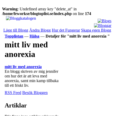
Warning
: Undefined array key "delete_at" in
/home/feworkse/blogtoplist.se/index.php
on line
174
Lägg till Blogg
Ändra Blogg
Hur det Fungerar
Skapa egen Blogg
Topplistan
—
Hälsa
—
Detaljer för "mitt liv med anorexia "
mitt liv med
anorexia
mitt liv med anorexia
En blogg skriven av mig jennifer
om hur det är att leva med
anorexia, samt min kamp tillbaka
till ett friskt liv.
RSS Feed
Besök Bloggen
Artiklar