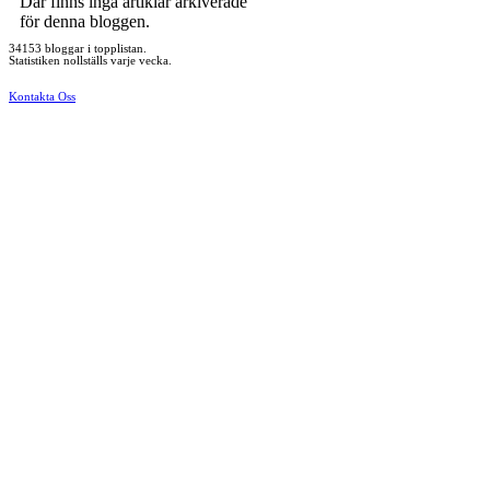
Där finns inga artiklar arkiverade
för denna bloggen.
34153 bloggar i topplistan.
Statistiken nollställs varje vecka.
Kontakta Oss