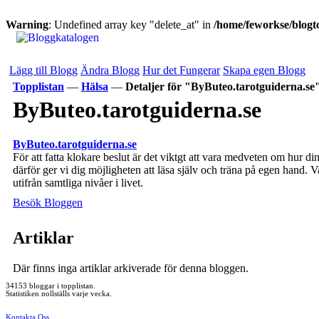
Warning
: Undefined array key "delete_at" in
/home/feworkse/blogto
Lägg till Blogg
Ändra Blogg
Hur det Fungerar
Skapa egen Blogg
Topplistan
—
Hälsa
—
Detaljer för "ByButeo.tarotguiderna.se
ByButeo.tarotguiderna.se
ByButeo.tarotguiderna.se
För att fatta klokare beslut är det viktgt att vara medveten om hur di
därför ger vi dig möjligheten att läsa själv och träna på egen hand. V
utifrån samtliga nivåer i livet.
Besök Bloggen
Artiklar
Där finns inga artiklar arkiverade för denna bloggen.
34153 bloggar i topplistan.
Statistiken nollställs varje vecka.
Kontakta Oss