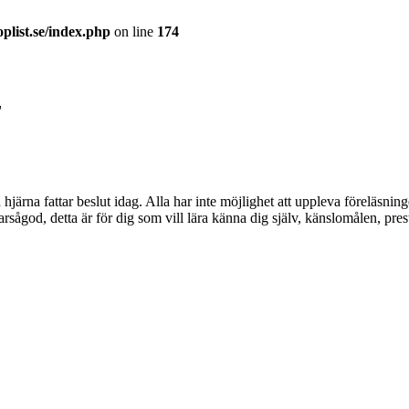
plist.se/index.php
on line
174
"
n hjärna fattar beslut idag. Alla har inte möjlighet att uppleva föreläsni
arsågod, detta är för dig som vill lära känna dig själv, känslomålen, pre