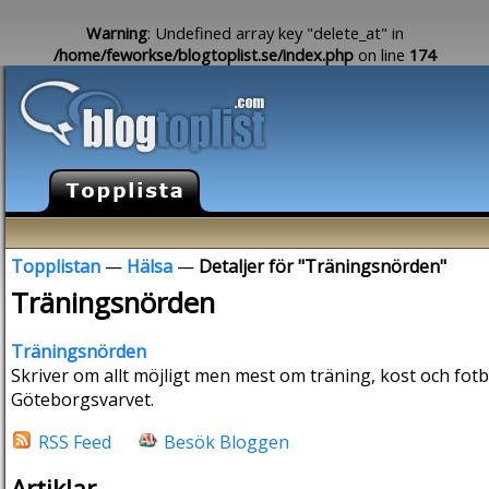
Warning
: Undefined array key "delete_at" in
/home/feworkse/blogtoplist.se/index.php
on line
174
Topplistan
—
Hälsa
—
Detaljer för "Träningsnörden"
Träningsnörden
Träningsnörden
Skriver om allt möjligt men mest om träning, kost och fotboll
Göteborgsvarvet.
RSS Feed
Besök Bloggen
Artiklar