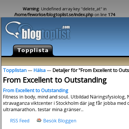
Warning
: Undefined array key "delete_at" in
/home/feworkse/blogtoplist.se/index.php
on line
174
Topplistan
—
Hälsa
—
Detaljer för "From Excellent to Out
From Excellent to Outstanding
From Excellent to Outstanding
Fitness in body, mind and soul.. Utbildad Näringsfysiolog,
xtravaganza viktcenter i Stockholm där jag får jobba med d
ultramarathon.. testar mina gränser...
RSS Feed
Besök Bloggen