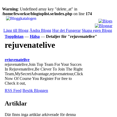
Warning
: Undefined array key "delete_at" in
/home/feworkse/blogtoplist.se/index.php
on line
174
Lägg till Blogg
Ändra Blogg
Hur det Fungerar
Skapa egen Blogg
Topplistan
—
Hälsa
—
Detaljer för "rejuvenatelive"
rejuvenatelive
rejuvenatelive
rejuvenatelive,Join Top Team For Your Succes
In Rejuvenatelive,Be Clever To Join The Right
Team,MySecretAdvantage,rejuvenatetour,Click
Now Of Course You Register For free to
Check it out,
RSS Feed
Besök Bloggen
Artiklar
Där finns inga artiklar arkiverade för denna