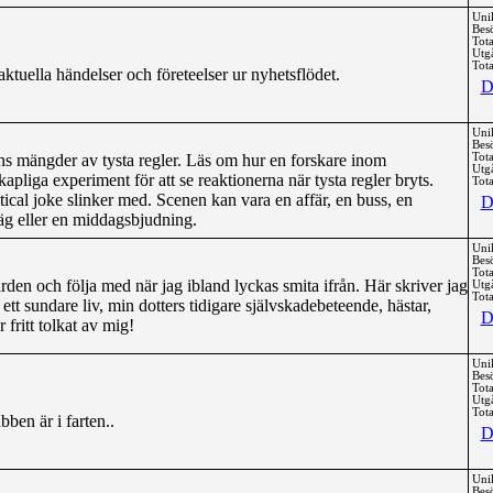
Uni
Bes
Tota
Utg
Tota
tuella händelser och företeelser ur nyhetsflödet.
D
Uni
Bes
inns mängder av tysta regler. Läs om hur en forskare inom
Tota
Utg
pliga experiment för att se reaktionerna när tysta regler bryts.
Tota
ctical joke slinker med. Scenen kan vara en affär, en buss, en
D
väg eller en middagsbjudning.
Uni
Bes
Tota
ården och följa med när jag ibland lyckas smita ifrån. Här skriver jag
Utg
Tota
t sundare liv, min dotters tidigare självskadebeteende, hästar,
D
fritt tolkat av mig!
Uni
Bes
Tota
Utg
Tota
bben är i farten..
D
Uni
Bes