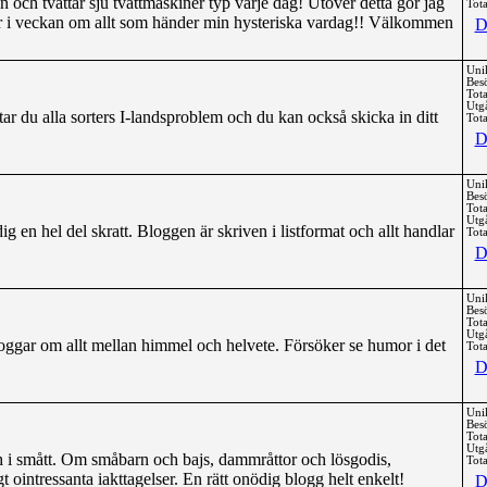
an och tvättar sju tvättmaskiner typ varje dag! Utöver detta gör jag
Tota
gar i veckan om allt som händer min hysteriska vardag!! Välkommen
D
Uni
Bes
Tota
Utg
ttar du alla sorters I-landsproblem och du kan också skicka in ditt
Tota
D
Uni
Bes
Tota
Utg
ig en hel del skratt. Bloggen är skriven i listformat och allt handlar
Tota
D
Uni
Bes
Tota
Utg
ggar om allt mellan himmel och helvete. Försöker se humor i det
Tota
D
Uni
Bes
Tota
Utg
och i smått. Om småbarn och bajs, dammråttor och lösgodis,
Tota
gt ointressanta iakttagelser. En rätt onödig blogg helt enkelt!
D