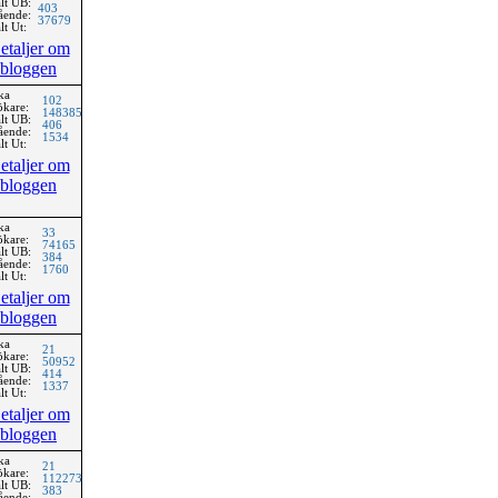
lt UB:
403
ående:
37679
lt Ut:
etaljer om
bloggen
ka
102
ökare:
148385
lt UB:
406
ående:
1534
lt Ut:
etaljer om
bloggen
ka
33
ökare:
74165
lt UB:
384
ående:
1760
lt Ut:
etaljer om
bloggen
ka
21
ökare:
50952
lt UB:
414
ående:
1337
lt Ut:
etaljer om
bloggen
ka
21
ökare:
112273
lt UB:
383
ående: