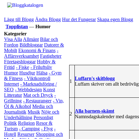
Lägg till Blogg
Ändra Blogg
Hur det Fungerar
Skapa egen Blogg
Topplistan
—
Humor
Kategorier
Visa Alla
Allmänt
Bilar och
Fordon
Bildbloggar
Datorer &
Mobilt
Ekonomi & Finans
-
Affärsverksamhet
Fastigheter
Företagsbloggar
Hobby &
Fritid
- Fiske
- Friluftsliv
Humor
Husdjur
Hälsa
- Gym
Luffarn's skitblogg
& Fitness
- Viktkontroll
1
Luffarn skriver om allt bedrövligt,
Internet
- Marknadsföring /
SEO
- Webbdesign
Konst
Litteratur
Mat och Dryck
-
Grillning
- Restauranger
- Vin,
Öl & Alkohol
Media och
Alla barnen-skämt
Journalistik
Musik
Nöje och
2
Namnsdagskalender med dagens al
Underhållning
Personligt
Politik
Religion
Resor &
Turism
- Camping
- Flyg
-
Hotell
Resurser
Shopping och