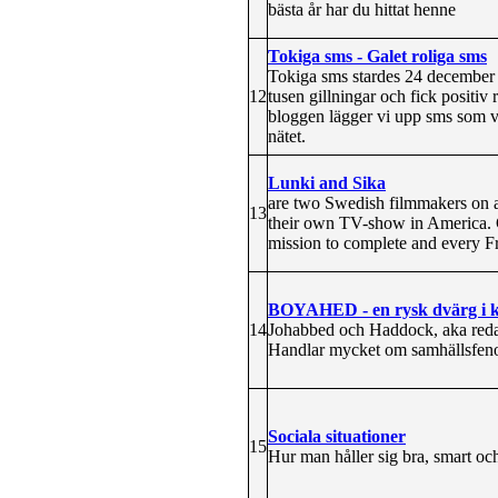
bästa år har du hittat henne
Tokiga sms - Galet roliga sms
Tokiga sms stardes 24 december 
12
tusen gillningar och fick positi
bloggen lägger vi upp sms som vår
nätet.
Lunki and Sika
are two Swedish filmmakers on a 
13
their own TV-show in America. 
mission to complete and every Fr
BOYAHED - en rysk dvärg i k
14
Johabbed och Haddock, aka redak
Handlar mycket om samhällsfen
Sociala situationer
15
Hur man håller sig bra, smart och