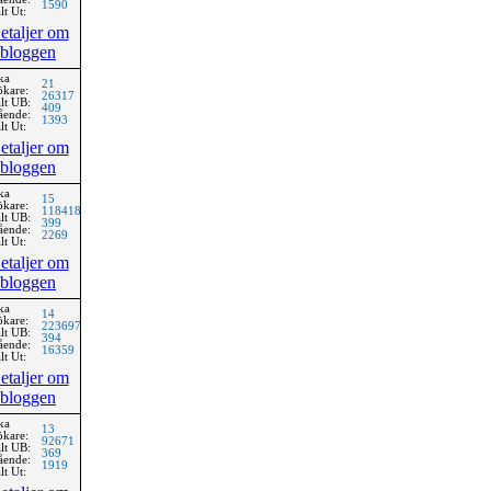
1590
lt Ut:
etaljer om
bloggen
ka
21
ökare:
26317
lt UB:
409
ående:
1393
lt Ut:
etaljer om
bloggen
ka
15
ökare:
118418
lt UB:
399
ående:
2269
lt Ut:
etaljer om
bloggen
ka
14
ökare:
223697
lt UB:
394
ående:
16359
lt Ut:
etaljer om
bloggen
ka
13
ökare:
92671
lt UB:
369
ående:
1919
lt Ut: