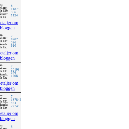
ka
8
ökare:
11873
lt UB:
366
ående:
1124
lt Ut:
etaljer om
bloggen
ka
7
ökare:
8202
lt UB:
396
ående:
910
lt Ut:
etaljer om
bloggen
ka
7
ökare:
20199
lt UB:
376
ående:
1298
lt Ut:
etaljer om
bloggen
ka
7
ökare:
187842
lt UB:
424
ående:
22749
lt Ut:
etaljer om
bloggen
ka
5
ökare: