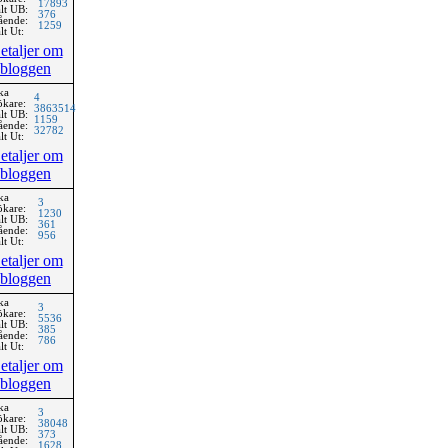
17893
lt UB:
376
ående:
1259
lt Ut:
etaljer om
bloggen
ka
4
ökare:
3863514
lt UB:
1159
ående:
32782
lt Ut:
etaljer om
bloggen
ka
3
ökare:
1230
lt UB:
361
ående:
956
lt Ut:
etaljer om
bloggen
ka
3
ökare:
5536
lt UB:
385
ående:
786
lt Ut:
etaljer om
bloggen
ka
3
ökare:
38048
lt UB:
373
ående:
1628