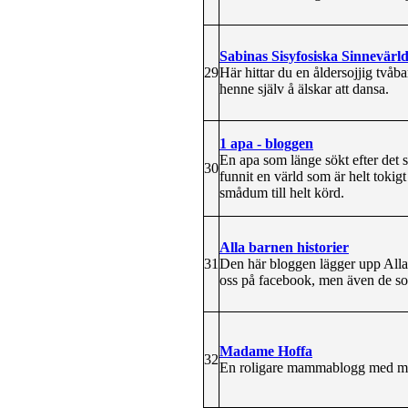
Sabinas Sisyfosiska Sinnevärl
29
Här hittar du en åldersojjig tvåba
henne själv å älskar att dansa.
1 apa - bloggen
En apa som länge sökt efter det s
30
funnit en värld som är helt toki
smådum till helt körd.
Alla barnen historier
31
Den här bloggen lägger upp Alla b
oss på facebook, men även de so
Madame Hoffa
32
En roligare mammablogg med ma