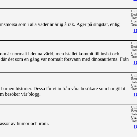
Uni
Bes
d
Tota
Utg
rnsmorsa som i alla väder är ärlig å rak. Äger på singstar, enlig
Tota
D
Uni
Bes
Tota
om är normalt i denna värld, men istället kommit till insikt och
Utg
Tota
gt där det som en gång var normalt försvann med dinosaurierna. Från
D
Uni
Bes
Tota
Utg
arnen historier. Dessa får vi in från våra besökare som har gillat
Tota
m besöker vår blogg.
D
Uni
Bes
Tota
Utg
Tota
ssor av humor och ironi.
D