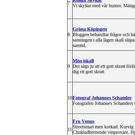
Roliga Skyltar
7
Vi skyltar med vår humor. Mängder
Gröna Köpingen
8
Bloggen behandlar frågor och hän
sanningen i alla lägen skall släp
samtid.
Miss iskall
9
Det sägs ju att ett gott skratt för
dig ett gott skratt
10
Fotograf Johannes Schander
Fotografen Johannes Schanders vil
Fru Venus
Streetsmart men korkad. Kurvig 
11
Chokladberoende vinprovare. Hjä