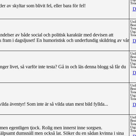
Tota
 av skyltar som blivit fel, eller bara för fel!
D
Uni
Bes
Tota
Utg
delser av både social och politisk karaktär med devisen att
Tota
as fram i dagsljuset! En humoristisk och underfundig skildring av vår
D
Uni
Bes
Tota
Utg
länger livet, så varför inte testa? Gå in och läs denna blogg så får du
Tota
D
Uni
Bes
Tota
Utg
Tota
da äventyr! Som inte är så vilda utan mest bild fyllda...
D
Uni
Bes
Tota
men egentligen tjock. Rolig men innerst inne sorgsen.
Utg
Tota
lpsamt dumsnäll men också lat. Söker du en sådan kvinna i sina