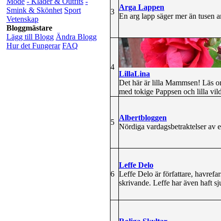
Mode
- Kläder & Outfits
-
Arga Lappen
Smink & Skönhet
Sport
3
En arg lapp säger mer än tusen a
Vetenskap
Bloggmästare
Lägg till Blogg
Ändra Blogg
Hur det Fungerar
FAQ
4
LillaLina
Det här är lilla Mammsen! Läs om
med tokige Pappsen och lilla vil
Albertbloggen
5
Nördiga vardagsbetraktelser av e
Leffe Delo
6
Leffe Delo är författare, havrefa
skrivande. Leffe har även haft 