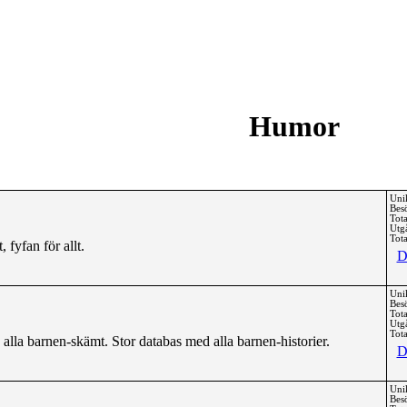
Humor
Uni
Bes
Tota
Utg
Tota
 fyfan för allt.
D
Uni
Bes
Tota
Utg
Tota
la barnen-skämt. Stor databas med alla barnen-historier.
D
Uni
Bes