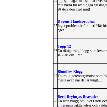
24
upp sju, lagar mat sju dar i veck
mitt bästa för att blogga sju da
att dela den med mig!
Dagens I-landsproblem
25
Inget problem är för litet! Här hi
eget.
Topp 12
26
En riktigt rolig blogg som lovar d
så klart om 12an.
Blondiies Blogg
27
Tokrolig göteborgsmorsa som blo
mesta även när det är tungt.....
Berit Bryhnjas Bravader
28
En liten blogg om livet i stort 
intressanta iakttagelser och väldi