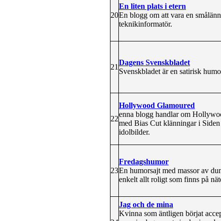
En liten plats i etern
20
En blogg om att vara en smålänn
teknikinformatör.
Dagens Svenskbladet
21
Svenskbladet är en satirisk humo
Hollywood Glamoured
enna blogg handlar om Hollywoo
22
med Bias Cut klänningar i Siden 
idolbilder.
Fredagshumor
23
En humorsajt med massor av dumhe
enkelt allt roligt som finns på nät
Jag och de mina
Kvinna som äntligen börjat accepte