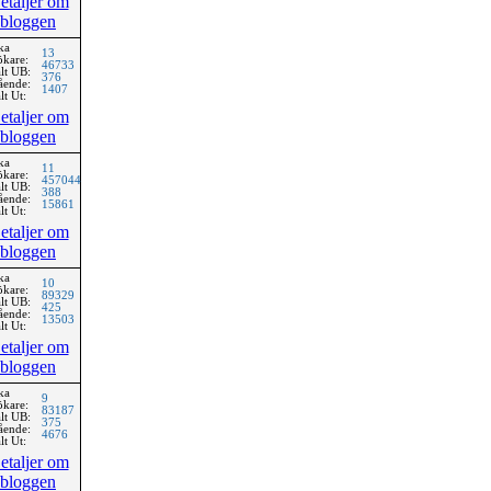
etaljer om
bloggen
ka
13
ökare:
46733
lt UB:
376
ående:
1407
lt Ut:
etaljer om
bloggen
ka
11
ökare:
457044
lt UB:
388
ående:
15861
lt Ut:
etaljer om
bloggen
ka
10
ökare:
89329
lt UB:
425
ående:
13503
lt Ut:
etaljer om
bloggen
ka
9
ökare:
83187
lt UB:
375
ående:
4676
lt Ut:
etaljer om
bloggen