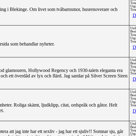
Tota
Utg
ing i Blekinge. Om livet som tvåbarnsmor, husrenoverare och
Tota
D
Uni
Bes
Tota
Utg
Tota
rsida som behandlar nyheter.
D
Uni
Bes
Tota
d glamouren, Hollywood Regency och 1930-talets eleganta era
Utg
Tota
och ett överdåd av lyx och flärd. Jag samlar på Silver Screen Siren
D
Uni
Bes
Tota
Utg
ter. Roliga skämt, ljudklipp, citat, ordspråk och gåtor. Helt
Tota
et.
D
Uni
Bes
ra att jag inte har ett sexliv - jag har ett sjuliv!! Somnar sju, går
Tota
Utg