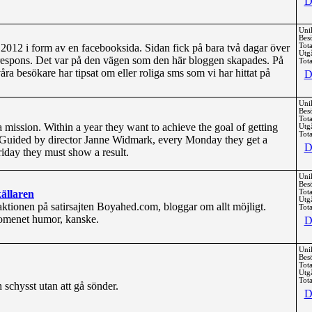
D
Uni
Bes
2012 i form av en facebooksida. Sidan fick på bara två dagar över
Tota
Utg
v respons. Det var på den vägen som den här bloggen skapades. På
Tota
a besökare har tipsat om eller roliga sms som vi har hittat på
D
Uni
Bes
Tota
mission. Within a year they want to achieve the goal of getting
Utg
Tota
Guided by director Janne Widmark, every Monday they get a
D
iday they must show a result.
Uni
Bes
ällaren
Tota
Utg
tionen på satirsajten Boyahed.com, bloggar om allt möjligt.
Tota
omenet humor, kanske.
D
Uni
Bes
Tota
Utg
Tota
 schysst utan att gå sönder.
D