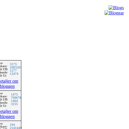
ka
3173
ökare:
1083201
lt UB:
1277
ående:
13474
lt Ut:
etaljer om
bloggen
ka
1475
ökare:
709676
lt UB:
1464
ående:
3255
lt Ut:
etaljer om
bloggen
ka
194
ökare:
2141449