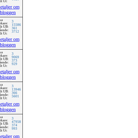
lt Ut:
etaljer om
bloggen
ka
3
ökare:
15586
lt UB:
361
ående:
3712
lt Ut:
etaljer om
bloggen
ka
3
ökare:
9069
lt UB:
373
ående:
929
lt Ut:
etaljer om
bloggen
ka
3
ökare:
13946
lt UB:
366
ående:
5601
lt Ut:
etaljer om
bloggen
ka
3
ökare:
47958
lt UB:
374
ående:
993
lt Ut:
etaljer om