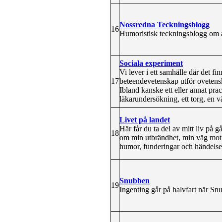
Nossredna Teckningsblogg
16
Humoristisk teckningsblogg om ak
Sociala experiment
Vi lever i ett samhälle där det f
17
beteendevetenskap utför ovetenska
Ibland kanske ett eller annat pra
läkarundersökning, ett torg, en 
Livet på landet
Här får du ta del av mitt liv på g
18
om min utbrändhet, min väg mot et
humor, funderingar och händelser 
Snubben
19
Ingenting går på halvfart när Snu