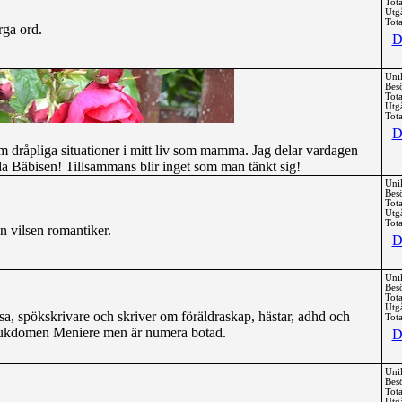
Tota
Utg
Tota
rga ord.
D
Uni
Bes
Tota
Utg
Tota
D
 dråpliga situationer i mitt liv som mamma. Jag delar vardagen
da Bäbisen! Tillsammans blir inget som man tänkt sig!
Uni
Bes
Tota
Utg
Tota
n vilsen romantiker.
D
Uni
Bes
Tota
Utg
rsa, spökskrivare och skriver om föräldraskap, hästar, adhd och
Tota
sjukdomen Meniere men är numera botad.
D
Uni
Bes
Tota
Utg