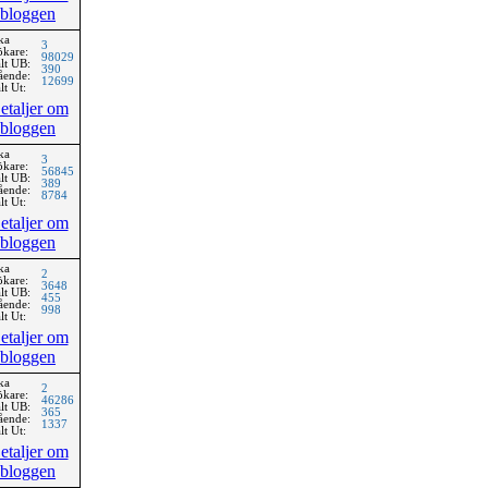
bloggen
ka
3
ökare:
98029
lt UB:
390
ående:
12699
lt Ut:
etaljer om
bloggen
ka
3
ökare:
56845
lt UB:
389
ående:
8784
lt Ut:
etaljer om
bloggen
ka
2
ökare:
3648
lt UB:
455
ående:
998
lt Ut:
etaljer om
bloggen
ka
2
ökare:
46286
lt UB:
365
ående:
1337
lt Ut:
etaljer om
bloggen