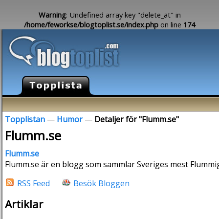
Warning
: Undefined array key "delete_at" in
/home/feworkse/blogtoplist.se/index.php
on line
174
Topplistan
—
Humor
—
Detaljer för "Flumm.se"
Flumm.se
Flumm.se
Flumm.se är en blogg som sammlar Sveriges mest Flummig
RSS Feed
Besök Bloggen
Artiklar