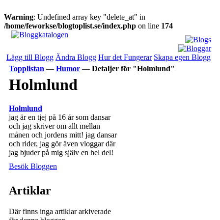
Warning
: Undefined array key "delete_at" in
/home/feworkse/blogtoplist.se/index.php
on line
174
Lägg till Blogg
Ändra Blogg
Hur det Fungerar
Skapa egen Blogg
Topplistan
—
Humor
—
Detaljer för "Holmlund"
Holmlund
Holmlund
jag är en tjej på 16 år som dansar
och jag skriver om allt mellan
månen och jordens mitt! jag dansar
och rider, jag gör även vloggar där
jag bjuder på mig själv en hel del!
Besök Bloggen
Artiklar
Där finns inga artiklar arkiverade